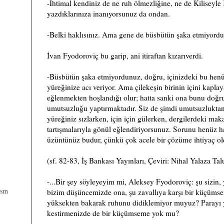
-İhtimal kendiniz de ne ruh ölmezliğine, ne de Kiliseyle 
yazdıklarınıza inanıyorsunuz da ondan.
-Belki haklısınız. Ama gene de büsbütün şaka etmiyord
İvan Fyodoroviç bu garip, ani itiraftan kızarıverdi.
-Büsbütün şaka etmiyordunuz, doğru, içinizdeki bu he
yüreğinize acı veriyor. Ama çilekeşin birinin içini kapla
eğlenmekten hoşlandığı olur; hatta sanki ona bunu doğ
umutsuzluğu yaptırmaktadır. Siz de şimdi umutsuzluktan
yüreğiniz sızlarken, için için gülerken, dergilerdeki maka
tartışmalarıyla gönül eğlendiriyorsunuz. Sorunu henüz h
üzüntünüz budur, çünkü çok acele bir çözüme ihtiyaç ol
(sf. 82-83, İş Bankası Yayınları, Çeviri: Nihal Yalaza Tal
-...Bir şey söyleyeyim mi, Aleksey Fyodoroviç: şu sizin, 
ism
bizim düşüncemizde ona, şu zavallıya karşı bir küçümse
yüksekten bakarak ruhunu didiklemiyor muyuz? Parayı 
kestirmenizde de bir küçümseme yok mu?