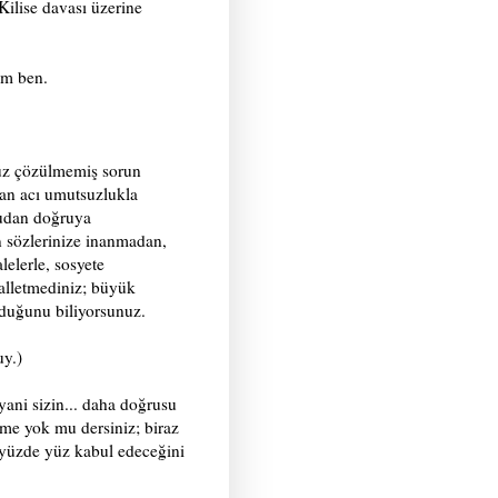
Kilise davası üzerine
um ben.
nüz çözülmemiş sorun
yan acı umutsuzlukla
rudan doğruya
 sözlerinize inanmadan,
lelerle, sosyete
alletmediniz; büyük
duğunu biliyorsunuz.
uy.)
yani sizin... daha doğrusu
me yok mu dersiniz; biraz
yüzde yüz kabul edeceğini