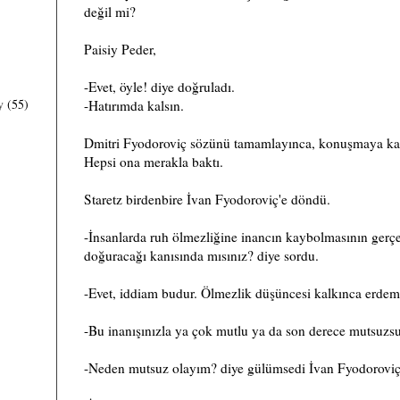
değil mi?
Paisiy Peder,
-Evet, öyle! diye doğruladı.
y
(55)
-Hatırımda kalsın.
Dmitri Fyodoroviç sözünü tamamlayınca, konuşmaya katıl
Hepsi ona merakla baktı.
Staretz birdenbire İvan Fyodoroviç'e döndü.
-İnsanlarda ruh ölmezliğine inancın kaybolmasının gerç
doğuracağı kanısında mısınız? diye sordu.
-Evet, iddiam budur. Ölmezlik düşüncesi kalkınca erdem
-Bu inanışınızla ya çok mutlu ya da son derece mutsuzs
-Neden mutsuz olayım? diye gülümsedi İvan Fyodoroviç