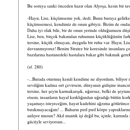
Bu soruya sanki önceden hazır olan Alyoşa, kesin bir tav
-Hayır, Lise, küçümseme yok, dedi. Bunu buraya gelir
küçümsemesi, kendimiz de onun gibiyiz. Bizim de ondan
Daha iyi olak bile, bir de onun yerinde olduğumuzu düş
Lise, ben, birçok bakımdan ruhumun küçüklüğünün fark
tersine, küçük olmayan, duygulu bir ruhu var. Hayır, Li
davranmıyoruz! Benim Stratez bir keresinde insanlara ço
bazılarına hastanedeki hastalara bakar gibi bakmak gerek
(sf. 280)
-...Burada oturmuş kendi kendime ne diyordum, biliyor
sevdiğim kadına sırt çevirsem, dünyanın gidişine inancı
tersine, her şeyin karmakarışık, uğursuz, belki de şeyta
etsem, insanların hayal kırıklığından uğradığı bütün kor
yaşamayı isteyeceğim, hayat kadehini ağzıma götürünce
bırakmayacağım! ... Baharın pırıl pırıl körpe yaprakları
anlıyor musun? Akıl mantık işi değil bu, içinle, karnınla 
gücüyle seviyorsun...