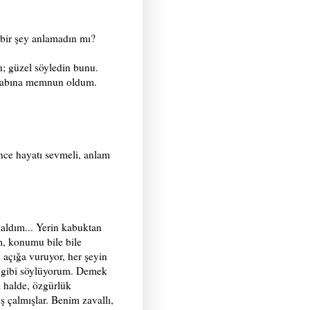
çbir şey anlamadın mı?
n; güzel söyledin bunu.
esabına memnun oldum.
nce hayatı sevmeli, anlam
 aldım... Yerin kabuktan
, konumu bile bile
 açığa vuruyor, her şeyin
 gibi söylüyorum. Demek
ği halde, özgürlük
eş çalmışlar. Benim zavallı,