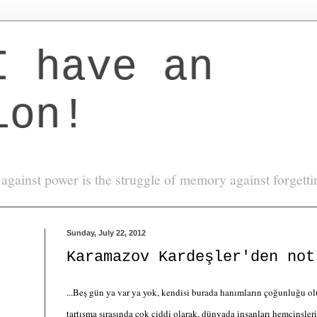
I have an
ion!
against power is the struggle of memory against forgett
Sunday, July 22, 2012
Karamazov Kardeşler'den not
...Beş gün ya var ya yok, kendisi burada hanımların çoğunluğu olu
tartışma sırasında çok ciddi olarak, dünyada insanları hemcinsler