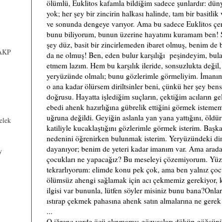
ölümlü, Euklitos kafamla bildiğim sadece şunlardır: dünya
yok; her şey bir zincirin halkası halinde, tam bir basitlik
ve sonunda dengeye varıyor. Ama bu sadece Euklitos çe
bunu biliyorum, bunun üzerine hayatımı kuramam ben! 
şey düz, basit bir zincirlemeden ibaret olmuş, benim de
 AKP
da ne olmuş! Ben, eden bulur karşılığı peşindeyim, b
etmem lazım. Hem bu karşılık ileride, sonsuzlukta değil
yeryüzünde olmalı; bunu gözlerimle görmeliyim. İmanım
o ana kadar ölürsem diriltsinler beni, çünkü her şey bens
doğrusu. Hayatta işlediğim suçların, çektiğim acıların g
ebedi ahenk hazırlığına gübrelik ettiğini görmek isteme
uğruna değildi. Geyiğin aslanla yan yana yattığını, öldür
elek
katiliyle kucaklaştığını gözlerimle görmek isterim. Başk
nedenini öğrenirken bulunmak isterim. Yeryüzündeki dinl
dayanıyor; benim de yeteri kadar imanım var. Ama arada
y
çocukları ne yapacağız? Bu meseleyi çözemiyorum. Yüz
tekrarlıyorum: elimde konu pek çok, ama ben yalnız çocu
ölümsüz ahengi sağlamak için acı çekmemiz gerekiyor, 
ilgisi var bununla, lütfen söyler misiniz bunu bana?Onlar
ıstırap çekmek pahasına ahenk satın almalarına ne gerek
...
O iğrenç yerde öcü alınmamış gözyaşları döküp göğsün