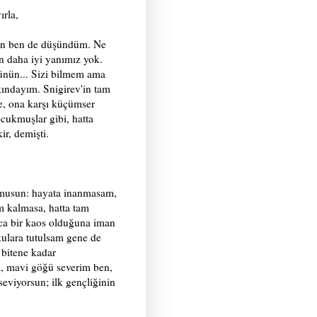
ırla,
ken ben de düşündüm. Ne
 daha iyi yanımız yok.
ünün... Sizi bilmem ama
ındayım. Snigirev'in tam
se, ona karşı küçümser
cukmuşlar gibi, hatta
ir, demişti.
 musun: hayata inanmasam,
m kalmasa, hatta tam
nca bir kaos olduğuna iman
kulara tutulsam gene de
 bitene kadar
nı, mavi göğü severim ben,
seviyorsun; ilk gençliğinin