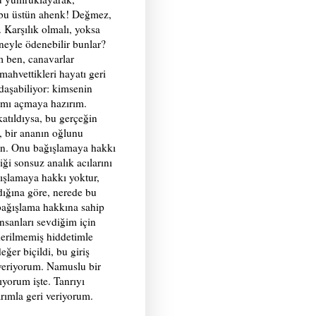
 bu üstün ahenk! Değmez,
 Karşılık olmalı, yoksa
eyle ödenebilir bunlar?
m ben, canavarlar
ahvettikleri hayatı geri
daşabiliyor: kimsenin
rımı açmaya hazırım.
katıldıysa, bu gerçeğin
, bir ananın oğlunu
en. Onu bağışlamaya hakkı
iği sonsuz analık acılarını
ğışlamaya hakkı yoktur,
dığına göre, nerede bu
bağışlama hakkına sahip
nsanları sevdiğim için
derilmemiş hiddetimle
er biçildi, bu giriş
 veriyorum. Namuslu bir
orum işte. Tanrıyı
arımla geri veriyorum.