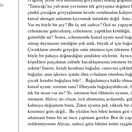
20
"Tanrıcığı"na yalvaran yavrunun tek gözyaşına değmez
çünkü çocuğun gözyaşlarının hesabı sorulmadan kalıyor.
kutsal ahengin anlamını kavramak mümkün değil. Ama n
Var mı böyle bir şey? Bir öç mü sadece? Öcü ne yapayı
cehenneme gidecekmiş; cehennem, yaptıkları kötülüğü, m
getirebilir mi? Sonra, cehennemle kutsal uyum nasıl bağ
ıstırap duymasını istediğim yok artık, büyük af için bağ
Çocukların ıstırabı gerçeğin satın alınması için ödenene 
böyle bir pahaya değmediğini şimdiden söylerim. Ayrıca
köpeklere parçalatan zalimle kucaklaşmasını istemem b
yoktur! İsterse, kendi hesabına bağışlar, canavara çektird
bağışlar; ama işkence içinde ölen evladının ıstırabını ba
çocuk kendisi bağışlasa bile!... Bağışlamaya hakkı olma
kutsal uyum, sorarım sana? Dünyada bağışlayabilecek, 
tek bir insan var mı? Yo, istemem ben ölümsüz uyumu, i
istemem.
Haksız da olsam,
öcü alınmamış acılarımla, gi
kalmaya değişmem bunu. Zaten uyuma pek yüksek bir değ
kesemize göre değil... Bu yüzden ben bileti hemen geri
adamsam bunu bir an önce yapmam gerekir. Ben de yapıy
reddetmiyorum Alyoşa, sadece giriş biletini üstün saygıl