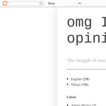
omg 
opin
The struggle of man 
English
(258)
Türkçe
(156)
Labels
Aldous Huxley
(2)