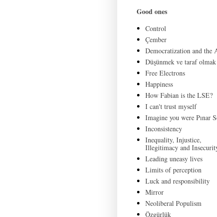
Good ones
Control
Çember
Democratization and the
Düşünmek ve taraf olmak
Free Electrons
Happiness
How Fabian is the LSE?
I can't trust myself
Imagine you were Pınar S
Inconsistency
Inequality, Injustice,
Illegitimacy and Insecurit
Leading uneasy lives
Limits of perception
Luck and responsibility
Mirror
Neoliberal Populism
Özgürlük