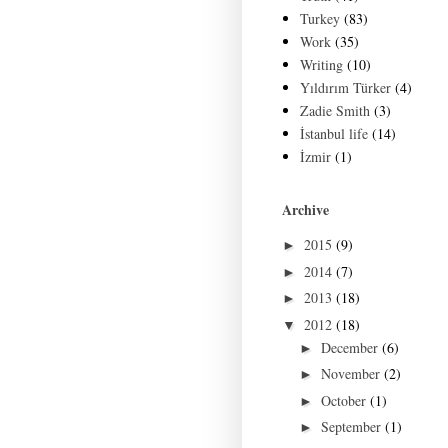
Turkey
(83)
Work
(35)
Writing
(10)
Yıldırım Türker
(4)
Zadie Smith
(3)
İstanbul life
(14)
İzmir
(1)
Archive
2015
(9)
►
2014
(7)
►
2013
(18)
►
2012
(18)
▼
December
(6)
►
November
(2)
►
October
(1)
►
September
(1)
►