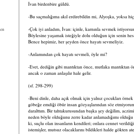
İvan birdenbire güldü.
-Bu saçmalığıma akıl erdirebildin mi, Alyoşka, yoksa hi
-Çok iyi anladım, İvan: içinle, karnınla sevmek istiyorsu
den
Böylesine yaşamak isteğiyle dolu olduğun için senin h
Bence hepimiz, her şeyden önce hayatı sevmeliyiz.
-Anlamından çok hayatı sevmeli, öyle mi?
-Evet, dediğin gibi mantıktan önce, mutlaka mantıktan ö
ancak o zaman anlaşılır hale gelir.
(sf. 298-299)
-Beni dinle, daha açık olmak için yalnız çocukları örnek
göbeğe emdiği öbür insan gözyaşlarından söz etmiyorum
daralttım. Bir tahtakurusundan başka şey değilim, aczimi
neden böyle olduğunu zerre kadar anlamadığımı olduğu
ki, suçlu olan insanların kendileri; onlara cennet verildi
istemişler, mutsuz olacaklarını bildikleri halde gökten at