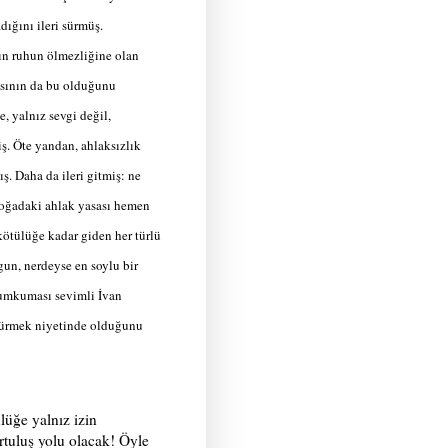
dığını ileri sürmüş.
rın ruhun ölmezliğine olan
asının da bu olduğunu
, yalnız sevgi değil,
ş. Öte yandan, ahlaksızlık
. Daha da ileri gitmiş: ne
 doğadaki ahlak yasası hemen
 kötülüğe kadar giden her türlü
gun, nerdeyse en soylu bir
 kumkuması sevimli İvan
ötürmek niyetinde olduğunu
lüğe yalnız izin
rtuluş yolu olacak! Öyle