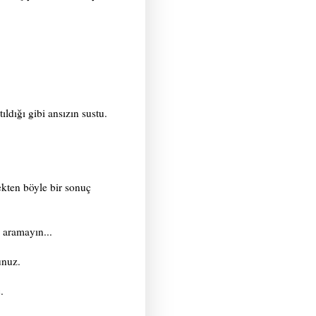
dığı gibi ansızın sustu.
ekten böyle bir sonuç
 aramayın...
unuz.
.