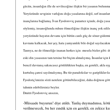
gücün, insanlığın ille de sevileceğine ilişkin bir yasanın bulunma
Yeryüzünde sevginin varlığını doğa yasalarına değil, sırf insanla
inançlarına bağlamış. İvan Fyodoroviç parantez içinde, doğa yas
söylemiş; insanoğlunda ruhun ölmezliğine ilişkin inanç yok edilse
yeryüzünde hayatın devamı için bütün canlı güç de söner gidermi
kavramı kalkacak, her şey, hata yamyamlık bile doğal sayılacakmış
)
Tanrıya, ne de ölmezliğe inanan herkes için -mesela bizler gibi-
eski din yasasının tam tersine bir biçim almalıymış. İnsanlar için
bencil davranış sakıncasız görüldükten başka, en gerekli, akla uy
kurtuluş çaresi sayılmalıymış. Bu tür paradokslar ve gariplikler
Fyodoriç'imizin sözü nerelere götürebileceğini, daha doğrusu g
tahmin edebilirsiniz beyler.
Dmitri Fyodoroviç ansızın,
-Müsaade buyurun! diye atıldı. Yanlış duymadımsa, kötü
verilmeyecek, bu her zındık için en gerekli, en zekice ku