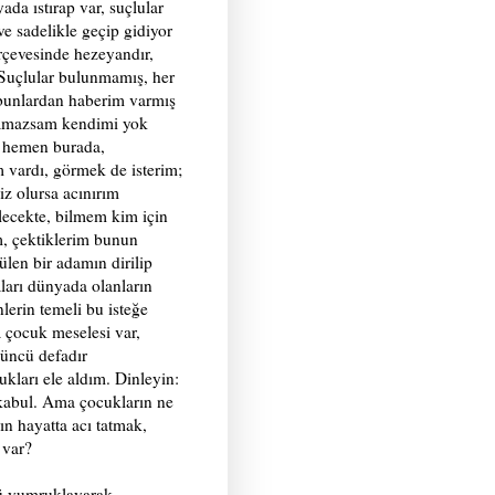
da ıstırap var, suçlular
 ve sadelikle geçip gidiyor
rçevesinde hezeyandır,
Suçlular bulunmamış, her
 bunlardan haberim varmış
ulamazsam kendimi yok
, hemen burada,
 vardı, görmek de isterim;
iz olursa acınırım
elecekte, bilmem kim için
m, çektiklerim bunun
ülen bir adamın dirilip
aları dünyada olanların
erin temeli bu isteğe
 çocuk meselesi var,
üncü defadır
kları ele aldım. Dinleyin:
kabul. Ama çocukların ne
ın hayatta acı tatmak,
 var?
ü yumruklayarak,