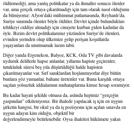
öldürmediği, ama yanlış politikalar ya da ihmaller sonucu ölenler
var, ama gerçek ortaya çıkarılmadığı için tam olarak nasıl olduğunu
da bilmiyoruz: Afyon’daki mühimmat patlamasında, Reyhanlı’da,
Suriye sınırında ölenler böyle öldüler. Devlet içinde bulundukları
tehlikeyi ciddiye almadığı için cinayete kurban giden kadınlar da
öyle. Bizim devlet politikalarımız yüzünden Suriye’de ölenleri,
evinden yerinden olup ülkemize gelip perişan koşullarda
yaşayanları da unutmamak lazım tabii.
Diğer yanda Ergenekon, Balyoz, KCK, Oda TV gibi davalarda
uyduruk delillerle hapse atılanlar, yıllarını hapiste geçirenler,
tutukluluk süresi beş yıla düşürüldüğü halde hapisten
çıkarılmayanlar var. Sırf sanıklardan hoşlanmıyorlar diye bütün
bunlara göz yumanlar, bahane üretenler var. Buna karşılık ortaya
saçılan yolsuzluk iddialarının muhataplarına kimse hesap soramıyor.
Bu kadar hayati şekilde olmasa da, aslında hepimiz “gerçeğin
gaspından” etkileniyoruz. Bir ihalede yapılacak iş için en uygun
şirketin hangisi, bir okul ya da iş pozisyonu için açılan sınavda en
uygun adayın kim olduğu, objektif bir
değerlendirmeyle belirlenebilir. Oysa ihaleleri hükümete yakın