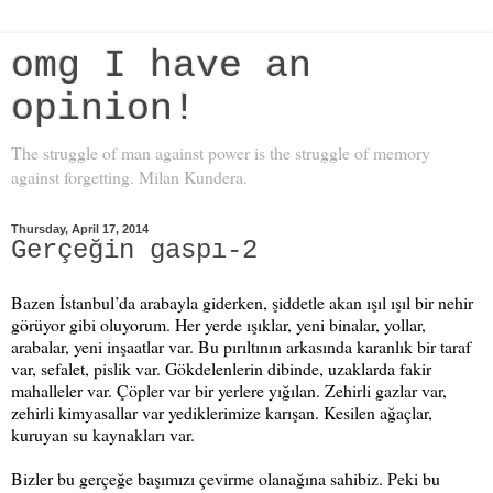
omg I have an
opinion!
The struggle of man against power is the struggle of memory
against forgetting. Milan Kundera.
Thursday, April 17, 2014
Gerçeğin gaspı-2
Bazen İstanbul’da arabayla giderken, şiddetle akan ışıl ışıl bir nehir
görüyor gibi oluyorum. Her yerde ışıklar, yeni binalar, yollar,
arabalar, yeni inşaatlar var. Bu pırıltının arkasında karanlık bir taraf
var, sefalet, pislik var. Gökdelenlerin dibinde, uzaklarda fakir
mahalleler var. Çöpler var bir yerlere yığılan. Zehirli gazlar var,
zehirli kimyasallar var yediklerimize karışan. Kesilen ağaçlar,
kuruyan su kaynakları var.
Bizler bu gerçeğe başımızı çevirme olanağına sahibiz. Peki bu