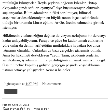
mutluluğu bilmiyorlar. Böyle şeylerin değerini bilenler, “kitap
okuyanlar şimdi sefilleri oynuyor” diye küçümseniyor, elitizmle
suçlanıyorlar. Bilim adamlarının fikri sorulmuyor, bilimsel
araştırmalar desteklenmiyor, en büyük rantın inşaat sektöründe
olduğu bir ortamda kimse eğitim, Ar-Ge, üretim zahmetine girmek
istemiyor.
Hükümetin vicdansızlığını değilse de vizyonsuzluğunu bir dereceye
kadar anlayabiliyorum. Paraya ve güce bu kadar tamah ettiklerine
göre onlar da demin tarif ettiğim mutlulukları hayatları boyunca
tatmamış olmalılar. Onlardan da bazı gerçekler gizlenmiş olmalı.
Ama bu hükümeti destekleyen “aydın”ların, akademisyenlerin,
sanatçıların, iş adamlarının ikiyüzlülüğünü anlamak mümkün değil.
O ışıltılı nehre kapılmış gidiyor, gerçeğin peşinde koşacaklarına
üstünü örtmeye çalışıyorlar. Acınası haldeler.
lightcapsule
at
1:27 PM
No comments:
Share
Friday, April 04, 2014
Gerçeğin gaspı