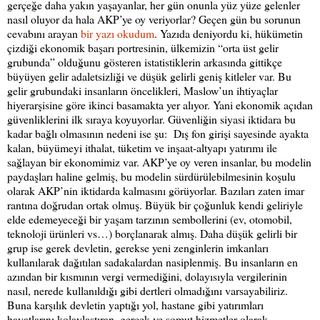
gerçeğe daha yakın yaşayanlar, her gün onunla yüz yüze gelenler
nasıl oluyor da hal
a AKP’ye oy veriyorlar? Geçen gün bu sorunun
cevabını arayan
bir yazı okudum
. Yazıda deniyordu ki, hükümetin
çizdiği ekonomik başarı portresinin, ülkemizin “orta üst gelir
grubunda” olduğunu gösteren istatistiklerin arkasında gittikçe
büyüyen gelir adaletsizliği ve düşük gelirli geniş kitleler var. Bu
gelir grubundaki insanların öncelikleri, Maslow’un ihtiyaçlar
hiyerarşisine göre ikinci basamakta yer alıyor. Yani ekonomik açıdan
güvenliklerini ilk sıraya koyuyorlar. Güvenliğin siyasi iktidara bu
kadar bağlı olmasının nedeni ise şu:
Dış fon girişi sayesinde ayakta
kalan, büyümeyi ithalat, tüketim ve inşaat-altyapı yatırımı ile
sağlayan bir ekonomimiz var. AKP’ye oy veren insanlar, bu modelin
paydaşları haline gelmiş, bu modelin sürdürülebilmesinin koşulu
olarak AKP’nin iktidarda kalmasını görüyorlar. Bazıları zaten imar
rantına doğrudan ortak olmuş. Büyük bir çoğunluk kendi geliriyle
elde edemeyeceği bir yaşam tarzının sembollerini (ev, otomobil,
teknoloji ürünleri vs…) borçlanarak almış. Daha düşük gelirli bir
grup ise gerek devletin, gerekse yeni zenginlerin imkanları
kullanılarak dağıtılan sadakalardan nasiplenmiş. Bu insanların en
azından bir kısmının vergi vermediğini, dolayısıyla vergilerinin
nasıl, nerede kullanıldığı gibi dertleri olmadığını varsayabiliriz.
Buna karşılık devletin yaptığı yol, hastane gibi yatırımları
hayatlarını kolaylaştıran, gerçek ve somut hizmetler olarak