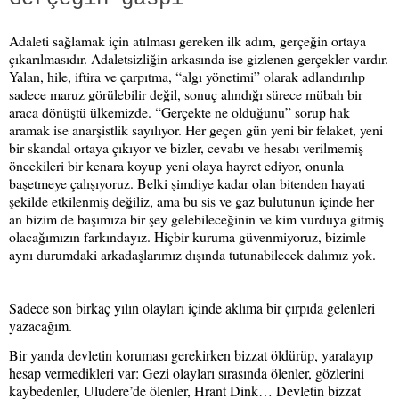
Adaleti sağlamak için atılması gereken ilk adım, gerçeğin ortaya
çıkarılmasıdır. Adaletsizliğin arkasında ise gizlenen gerçekler vardır.
Yalan, hile, iftira ve çarpıtma, “algı yönetimi” olarak adlandırılıp
sadece maruz görülebilir değil, sonuç alındığı sürece mübah bir
araca dönüştü ülkemizde. “Gerçekte ne olduğunu” sorup hak
aramak ise anarşistlik sayılıyor. Her geçen gün yeni bir felaket, yeni
bir skandal ortaya çıkıyor ve bizler, cevabı ve hesabı verilmemiş
öncekileri bir kenara koyup yeni olaya hayret ediyor, onunla
başetmeye çalışıyoruz. Belki şimdiye kadar olan bitenden hayati
şekilde etkilenmiş değiliz, ama bu sis ve gaz bulutunun içinde her
an bizim de başımıza bir şey gelebileceğinin ve kim vurduya gitmiş
olacağımızın farkındayız. Hiçbir kuruma güvenmiyoruz, bizimle
aynı durumdaki arkadaşlarımız dışında tutunabilecek dalımız yok.
Sadece son birkaç yılın olayları içinde aklıma bir çırpıda gelenleri
yazacağım.
Bir yanda devletin koruması gerekirken bizzat öldürüp, yaralayıp
hesap vermedikleri var: Gezi olayları sırasında ölenler, gözlerini
kaybedenler, Uludere’de ölenler, Hrant Dink… Devletin bizzat