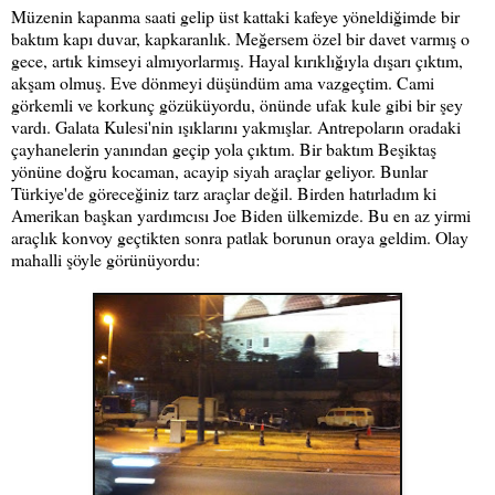
Müzenin kapanma saati gelip üst kattaki kafeye yöneldiğimde bir
baktım kapı duvar, kapkaranlık. Meğersem özel bir davet varmış o
gece, artık kimseyi almıyorlarmış. Hayal kırıklığıyla dışarı çıktım,
akşam olmuş. Eve dönmeyi düşündüm ama vazgeçtim. Cami
görkemli ve korkunç gözüküyordu, önünde ufak kule gibi bir şey
vardı. Galata Kulesi'nin ışıklarını yakmışlar. Antrepoların oradaki
çayhanelerin yanından geçip yola çıktım. Bir baktım Beşiktaş
yönüne doğru kocaman, acayip siyah araçlar geliyor. Bunlar
Türkiye'de göreceğiniz tarz araçlar değil. Birden hatırladım ki
Amerikan başkan yardımcısı Joe Biden ülkemizde. Bu en az yirmi
araçlık konvoy geçtikten sonra patlak borunun oraya geldim. Olay
mahalli şöyle görünüyordu: