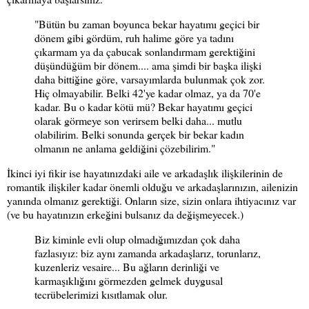
"Bütün bu zaman boyunca bekar hayatımı geçici bir
dönem gibi gördüm, ruh halime göre ya tadını
çıkarmam ya da çabucak sonlandırmam gerektiğini
düşündüğüm bir dönem.... ama şimdi bir başka ilişki
daha bittiğine göre, varsayımlarda bulunmak çok zor.
Hiç olmayabilir. Belki 42'ye kadar olmaz, ya da 70'e
kadar. Bu o kadar kötü mü? Bekar hayatımı geçici
olarak görmeye son verirsem belki daha... mutlu
olabilirim. Belki sonunda gerçek bir bekar kadın
olmanın ne anlama geldiğini çözebilirim."
İkinci iyi fikir ise hayatınızdaki aile ve arkadaşlık ilişkilerinin de
romantik ilişkiler kadar önemli olduğu ve arkadaşlarınızın, ailenizin
yanında olmanız gerektiği. Onların size, sizin onlara ihtiyacınız var
(ve bu hayatınızın erkeğini bulsanız da değişmeyecek.)
Biz kiminle evli olup olmadığımızdan çok daha
fazlasıyız: biz aynı zamanda arkadaşlarız, torunlarız,
kuzenleriz vesaire... Bu ağların derinliği ve
karmaşıklığını görmezden gelmek duygusal
tecrübelerimizi kısıtlamak olur.