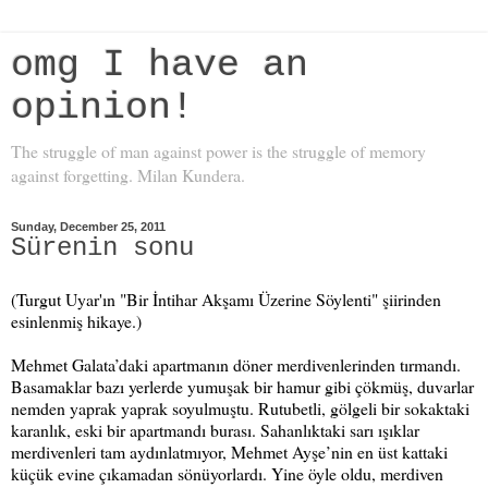
omg I have an
opinion!
The struggle of man against power is the struggle of memory
against forgetting. Milan Kundera.
Sunday, December 25, 2011
Sürenin sonu
(Turgut Uyar'ın "Bir İntihar Akşamı Üzerine Söylenti" şiirinden
esinlenmiş hikaye.)
Mehmet Galata’daki apartmanın döner merdivenlerinden tırmandı.
Basamaklar bazı yerlerde yumuşak bir hamur gibi çökmüş, duvarlar
nemden yaprak yaprak soyulmuştu. Rutubetli, gölgeli bir sokaktaki
karanlık, eski bir apartmandı burası. Sahanlıktaki sarı ışıklar
merdivenleri tam aydınlatmıyor, Mehmet Ayşe’nin en üst kattaki
küçük evine çıkamadan sönüyorlardı. Yine öyle oldu, merdiven