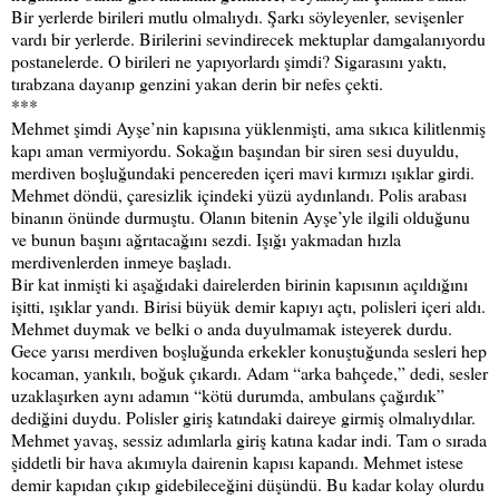
Bir yerlerde birileri mutlu olmalıydı. Şarkı söyleyenler, sevişenler
vardı bir yerlerde. Birilerini sevindirecek mektuplar damgalanıyordu
postanelerde. O birileri ne yapıyorlardı şimdi? Sigarasını yaktı,
tırabzana dayanıp genzini yakan derin bir nefes çekti.
***
Mehmet şimdi Ayşe’nin kapısına yüklenmişti, ama sıkıca kilitlenmiş
kapı aman vermiyordu. Sokağın başından bir siren sesi duyuldu,
merdiven boşluğundaki pencereden içeri mavi kırmızı ışıklar girdi.
Mehmet döndü, çaresizlik içindeki yüzü aydınlandı. Polis arabası
binanın önünde durmuştu. Olanın bitenin Ayşe’yle ilgili olduğunu
ve bunun başını ağrıtacağını sezdi. Işığı yakmadan hızla
merdivenlerden inmeye başladı.
Bir kat inmişti ki aşağıdaki dairelerden birinin kapısının açıldığını
işitti, ışıklar yandı. Birisi büyük demir kapıyı açtı, polisleri içeri aldı.
Mehmet duymak ve belki o anda duyulmamak isteyerek durdu.
Gece yarısı merdiven boşluğunda erkekler konuştuğunda sesleri hep
kocaman, yankılı, boğuk çıkardı. Adam “arka bahçede,” dedi, sesler
uzaklaşırken aynı adamın “kötü durumda, ambulans çağırdık”
dediğini duydu. Polisler giriş katındaki daireye girmiş olmalıydılar.
Mehmet yavaş, sessiz adımlarla giriş katına kadar indi. Tam o sırada
şiddetli bir hava akımıyla dairenin kapısı kapandı. Mehmet istese
demir kapıdan çıkıp gidebileceğini düşündü. Bu kadar kolay olurdu