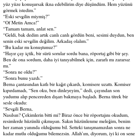
yüz yüze konuşursak ikna edebilirim diye düşündüm. Hem yüzünü
görmek istedim.”
“Eski sevgilin miymiş?”
“Of Metin Amca!”
“Tamam tamam, anlat sen.”
“Geldi, bak dedim artık canlı canlı gördün beni, sesimi duydun, ben
senin eski sevgilin değilim. Arkadaş olalım.”
“Bu kadar mı konuştunuz?”
“Hayır çay içtik, bir sürü sorular sordu bana, röportaj gibi bir şey.
Ben de ona sordum, daha iyi tanıyabilmek için, zararlı mı zararsız
mı.”
“Sonra ne oldu?”
“Sonra bunu yazdı.”
Berna çantasından katlı bir kağıt çıkardı, komisere uzattı. Komiser
kıpırdamadı, “Sen oku, ben dinleyeyim,” dedi, çayından son
yudumu alıp pencereden dışarı bakmaya başladı. Berna titrek bir
sesle okudu:
“Sevgili Berna,
Nasılsın? Çekimlerin bitti mi? Biraz önce bir röportajını okudum,
resimlerde hüzünlü çıkmışsın. Sakın hüzünlenme meleğim, benim
her zaman yanında olduğumu bil. Setteki tanışmamızdan sonra ne
kadar mutlu olduğumu bilemezsin. Allah’ım, diyorum, iyi ki on sene