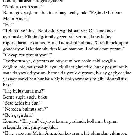
döndü, masasına doğru eğilerek:
“N’oldu kızım sana?”
Berna göz yaşlarına hakim olmaya çalışarak: “Peşimde biri var
Metin Amca.”
“Ha.”
“Tekin diye birisi. Beni eski sevgilisi sanıyor. On sene önce
ayrılmışlar. Filmimi görmüş geçen yıl, sonra takmış kafayı
röportajlarımı okumuş, E-mail adresimi bulmuş. Sürekli mektuplar
gönderiyor. O kadar sıkıldım ki anlatamam. Laf anlatamıyorum.”
“Cevap veriyorsun yani?”
“Veriyorum ya, diyorum anlatıyorum ben senin eski sevgilin
değilim, hiç tanışmadık, aynı okullara gitmedik, bırak peşimi artık
sana da yazık diyorum, karına da yazık diyorum, bir ay geçiyor yine
yazıyor sanki ben bunların hiç birini yazmamışım gibi, dönmüşüz
başa.”
“Hiç buluştunuz mu?”
Berna suçlu suçlu baktı:
“Sete geldi bir gün.”
“Nereden bulmuş seti?”
“Ben çağırdım.”
Komiser “Eh yani” deyip arkasına yaslandı, kollarını başının
arkasında birleştirip kaykıldı.
“E ne yapayım Metin Amca, korkuyorum, hiç aklımdan çıkmıyor,