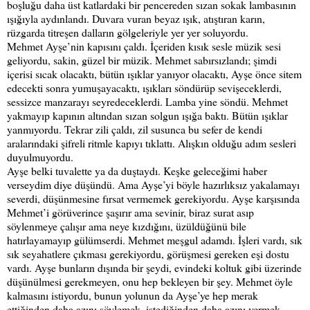
boşluğu daha üst katlardaki bir pencereden sızan sokak lambasının
ışığıyla aydınlandı. Duvara vuran beyaz ışık, atıştıran karın,
rüzgarda titreşen dalların gölgeleriyle yer yer soluyordu.
Mehmet Ayşe’nin kapısını çaldı. İçeriden kısık sesle müzik sesi
geliyordu, sakin, güzel bir müzik. Mehmet sabırsızlandı; şimdi
içerisi sıcak olacaktı, bütün ışıklar yanıyor olacaktı, Ayşe önce sitem
edecekti sonra yumuşayacaktı, ışıkları söndürüp sevişeceklerdi,
sessizce manzarayı seyredeceklerdi. Lamba yine söndü. Mehmet
yakmayıp kapının altından sızan solgun ışığa baktı. Bütün ışıklar
yanmıyordu. Tekrar zili çaldı, zil susunca bu sefer de kendi
aralarındaki şifreli ritmle kapıyı tıklattı. Alışkın olduğu adım sesleri
duyulmuyordu.
Ayşe belki tuvalette ya da duştaydı. Keşke geleceğimi haber
verseydim diye düşündü. Ama Ayşe’yi böyle hazırlıksız yakalamayı
severdi, düşünmesine fırsat vermemek gerekiyordu. Ayşe karşısında
Mehmet’i görüverince şaşırır ama sevinir, biraz surat asıp
söylenmeye çalışır ama neye kızdığını, üzüldüğünü bile
hatırlayamayıp gülümserdi. Mehmet meşgul adamdı. İşleri vardı, sık
sık seyahatlere çıkması gerekiyordu, görüşmesi gereken eşi dostu
vardı. Ayşe bunların dışında bir şeydi, evindeki koltuk gibi üzerinde
düşünülmesi gerekmeyen, onu hep bekleyen bir şey. Mehmet öyle
kalmasını istiyordu, bunun yolunun da Ayşe’ye hep merak
ettiğinden daha azını söylemek, istediğinden daha azını vermek