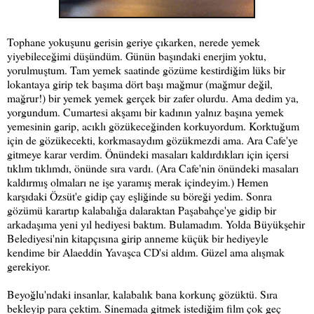
Tophane yokuşunu gerisin geriye çıkarken, nerede yemek
yiyebileceğimi düşündüm. Günün başındaki enerjim yoktu,
yorulmuştum. Tam yemek saatinde gözüme kestirdiğim lüks bir
lokantaya girip tek başıma dört başı mağmur (mağmur değil,
mağrur!) bir yemek yemek gerçek bir zafer olurdu. Ama dedim ya,
yorgundum. Cumartesi akşamı bir kadının yalnız başına yemek
yemesinin garip, acıklı gözükeceğinden korkuyordum. Korktuğum
için de gözükecekti, korkmasaydım gözükmezdi ama. Ara Cafe'ye
gitmeye karar verdim. Önündeki masaları kaldırdıkları için içersi
tıklım tıklımdı, önünde sıra vardı. (Ara Cafe'nin önündeki masaları
kaldırmış olmaları ne işe yaramış merak içindeyim.) Hemen
karşıdaki Özsüt'e gidip çay eşliğinde su böreği yedim. Sonra
gözümü karartıp kalabalığa dalaraktan Paşabahçe'ye gidip bir
arkadaşıma yeni yıl hediyesi baktım. Bulamadım. Yolda Büyükşehir
Belediyesi'nin kitapçısına girip anneme küçük bir hediyeyle
kendime bir Alaeddin Yavaşca CD'si aldım. Güzel ama alışmak
gerekiyor.
Beyoğlu'ndaki insanlar, kalabalık bana korkunç gözüktü. Sıra
bekleyip para çektim. Sinemada gitmek istediğim film çok geç