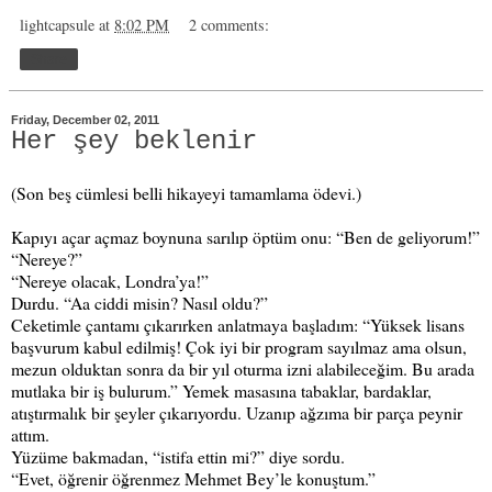
lightcapsule
at
8:02 PM
2 comments:
Share
Friday, December 02, 2011
Her şey beklenir
(Son beş cümlesi belli hikayeyi tamamlama ödevi.)
Kapıyı açar açmaz boynuna sarılıp öptüm onu: “Ben de geliyorum!”
“Nereye?”
“Nereye olacak, Londra’ya!”
Durdu. “Aa ciddi misin? Nasıl oldu?”
Ceketimle çantamı çıkarırken anlatmaya başladım: “Yüksek lisans
başvurum kabul edilmiş! Çok iyi bir program sayılmaz ama olsun,
mezun olduktan sonra da bir yıl oturma izni alabileceğim. Bu arada
mutlaka bir iş bulurum.” Yemek masasına tabaklar, bardaklar,
atıştırmalık bir şeyler çıkarıyordu. Uzanıp ağzıma bir parça peynir
attım.
Yüzüme bakmadan, “istifa ettin mi?” diye sordu.
“Evet, öğrenir öğrenmez Mehmet Bey’le konuştum.”