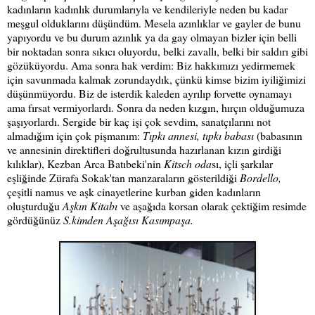
kadınların kadınlık durumlarıyla ve kendileriyle neden bu kadar
meşgul olduklarını düşündüm. Mesela azınlıklar ve gayler de bunu
yapıyordu ve bu durum azınlık ya da gay olmayan bizler için belli
bir noktadan sonra sıkıcı oluyordu, belki zavallı, belki bir saldırı gibi
gözüküyordu. Ama sonra hak verdim: Biz hakkımızı yedirmemek
için savunmada kalmak zorundaydık, çünkü kimse bizim iyiliğimizi
düşünmüyordu. Biz de isterdik kaleden ayrılıp forvette oynamayı
ama fırsat vermiyorlardı. Sonra da neden kızgın, hırçın olduğumuza
şaşıyorlardı. Sergide bir kaç işi çok sevdim, sanatçılarını not
almadığım için çok pişmanım:
Tıpkı annesi, tıpkı babası
(babasının
ve annesinin direktifleri doğrultusunda hazırlanan kızın girdiği
kılıklar), Kezban Arca Batıbeki'nin
Kitsch oda
sı, içli şarkılar
eşliğinde Zürafa Sokak'tan manzaraların gösterildiği
Bordello,
çeşitli namus ve aşk cinayetlerine kurban giden kadınların
oluşturduğu
Aşkın Kitabı
ve aşağıda korsan olarak çektiğim resimde
gördüğünüz
S.kimden Aşağısı Kasımpaşa.