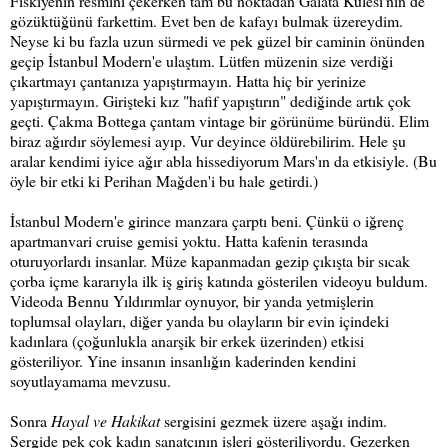
Fıskiyenin resmini çekerken tam bu noktadan Galata Kulesi'nin de
gözüktüğünü farkettim. Evet ben de kafayı bulmak üzereydim.
Neyse ki bu fazla uzun sürmedi ve pek güzel bir caminin önünden
geçip İstanbul Modern'e ulaştım. Lütfen müzenin size verdiği
çıkartmayı çantanıza yapıştırmayın. Hatta hiç bir yerinize
yapıştırmayın. Girişteki kız "hafif yapıştırın" dediğinde artık çok
geçti. Çakma Bottega çantam vintage bir görünüme büründü. Elim
biraz ağırdır söylemesi ayıp. Vur deyince öldürebilirim. Hele şu
aralar kendimi iyice ağır abla hissediyorum Mars'ın da etkisiyle. (Bu
öyle bir etki ki Perihan Mağden'i bu hale getirdi.)
İstanbul Modern'e girince manzara çarptı beni. Çünkü o iğrenç
apartmanvari cruise gemisi yoktu. Hatta kafenin terasında
oturuyorlardı insanlar. Müze kapanmadan gezip çıkışta bir sıcak
çorba içme kararıyla ilk iş giriş katında gösterilen videoyu buldum.
Videoda Bennu Yıldırımlar oynuyor, bir yanda yetmişlerin
toplumsal olayları, diğer yanda bu olayların bir evin içindeki
kadınlara (çoğunlukla anarşik bir erkek üzerinden) etkisi
gösteriliyor. Yine insanın insanlığın kaderinden kendini
soyutlayamama mevzusu.
Sonra
Hayal ve Hakikat
sergisini gezmek üzere aşağı indim.
Sergide pek çok kadın sanatçının işleri gösteriliyordu. Gezerken