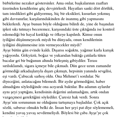
birbirlerine nezaket göstersinler. Ama onlar, başkalarının zaafları
üzerinden kendilerine güç devşirirlerdi. Hayatları sanki dört dörtlük,
tam istedikleri gibi gidiyormuş, hiç bir eksikleri, kusurları yokmuş
gibi davranırlar, karşılarındakinden de inanmış gibi yapmasını
beklerlerdi. Ayşe bunun böyle olduğunu bilirdi de, yine de başından
ipleri sıkı tutmayı beceremez, karşısındaki üste çıktığında ise kontrol
edemediği bir hayal kırıklığı ve öfkeye kapılırdı. Kimse onun
iyiliğini düşünmeyecek miydi bu dünyada, onun kendilerinin
iyiliğini düşünmesine izin vermeyecekler miydi?
Ayşe bütün gün evinde kaldı. Dışarısı soğuktu, yağmur karla karışık
yağıyordu. Gökyüzü, boğaz ve yukarıdan baktığı çatılarla tüten
bacalar gri bir buğunun altında birleşmiş gibiydiler. Terası
sırılsıklamdı, sigara içmeye bile çıkmadı. Dün gece uzun zamandır
görmediği arkadaşlarıyla dışarı çıkmıştı, hepsinin yanında sevgilisi,
eşi vardı. Çabucak sarhoş oldu. Ona Mehmet’i sordular. Ne
diyeceğini, anlatacağını bilemedi. Bir aydır görmediğini, haber
almadığını söylediğinde ona acıyarak baktılar. Bu adamın aylardır
aynı şeyi yaptığını, kendisinin değerini anlamadığını, artık ondan
vazgeçmesi gerektiğini söylediler. Çaresiz hak verdi. Sonra
Ayşe’nin sorununun ne olduğunu tartışmaya başladılar. Çok açık
sözlü, sabırsız olmaktı belki de. İnsan her şeyi pat diye söylememeli,
kendini yavaş yavaş sevdirmeliydi. Böylesi bir çaba Ayşe’ye çok