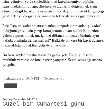
işine gelmiyor ya da söylediklerinizi kabullenemiyor olabilir.
Karşınızdakinin duygu, düşünce ve algılarını değiştirmek sizin
elinizde değildir, sözcüklerinizin elinde değildir. Sözcükler gerçeği
gösterirler ya da gizlerler, ama onu tek başlarına değiştiremezler.
Peki "sen ne kadar anlatırsan anlat, karşındakinin anladığı kadar"
olduğuna göre, hala yazıp konuşmanın amacı nedir? Elimizden
geleni yapmış olmak mı, içimizi dökmek mi, zaten bizimle aynı
kafada olanlarla dertleşmek mi? Belki de bir yere bir kayıt düşmek,
hazır olduğunda aklına gelir de anlar diye.
Bir kere söylenir, daha fazlasına gerek yok. Bu bilgi insana
mutluluk vermese de huzur verir, yatıştırır. Kendi sessizliği insana
iyi gelir.
lightcapsule
at
10:57 PM
No comments:
Share
Sunday, December 04, 2011
Güzel bir Cumartesi günü