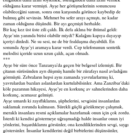
olduğuna karar vermişti. Ayşe her görüşmelerinin sonuncusu
olabileceğini sansın, sonra onu karşısında görünce kaybedip de
bulmuş gibi sevinsin. Mehmet bu sefer arayı açmıştı, ne kadar
zaman olduğunu düşündü. Bir ayı geçmişti herhalde.
Bir kaç kez üst üste zili çaldı. İlk defa aklına bir ihtimal geldi:
Ayşe’nin yanında birisi olabilir miydi? Kulağını kapıya dayayıp
içeriyi dinledi. Ne su sesi, ne de bir fısıldaşma duyabildi. En
sonunda Ayşe’yi aramaya karar verdi. Cep telefonunun sentetik
melodisi içeride uzun uzun çaldı, açan olmadı.
***
Ayşe bir süre önce Tanzanya’da geçen bir belgesel izlemişti. Bir
çitanın sürüsünden ayrı düşmüş hamile bir zürafayı nasıl avladığını
görmüştü. Zebraların hepsi aynı zamanda yavrularlarmış ki,
yavrulardan bazıları aslanlardan kurtulabilsinler. Ama Zanzibar’daki
köle pazarının hikayesi, Ayşe’ye en korkunç av sahnelerinden daha
korkunç, acımasız gelmişti.
Ayşe umardı ki zayıflıklarını, şüphelerini, sevgisini insanlardan
saklamak zorunda kalmasın. Sürekli güçlü gözükmeye çalışmak,
meraklı insanlara resmi açıklamalar hazırlamak onun için çok zordu.
İsterdi ki kendisi göstermeye uğraşmadığı halde insanlar onun iyi
yönlerini, başardıklarını görsünler, ona kendiliklerinden sevgi, saygı
göstersinler. İnsanlar kendilerini değil birbirlerini düşünsünler,