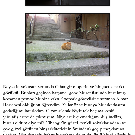
Neyse ki yokuşun sonunda Cihangir otoparkı ve bir çocuk parkı
gözüktü. Bunları geçince karşıma, gene bir set üstünde kurulmuş
kocaman pembe bir bina çıktı. Otopark görevlisine sorunca Alman
Hastanesi olduğunu öğrendim. Yıllar önce buraya bir arkadaşımı
getirdiğimi hatırladım. O yaz sık sık böyle tek başıma keşif
yürüyüşlerine de çıkmıştım. Niye artık çıkmadığımı düşündüm,
buralı oldum diye mi? Cihangir'in güzel, renkli sokaklarından (ve
çok güzel görünen bir şarkütericinin önünden) geçip meydanına
vardım. Meydandaki kahve hıncahınç doluydu, ünlü birini görebilir