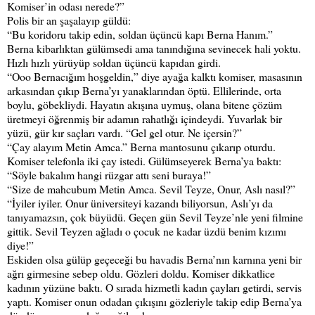
Komiser’in odası nerede?”
Polis bir an şaşalayıp güldü:
“Bu koridoru takip edin, soldan üçüncü kapı Berna Hanım.”
Berna kibarlıktan gülümsedi ama tanındığına sevinecek hali yoktu.
Hızlı hızlı yürüyüp soldan üçüncü kapıdan girdi.
“Ooo Bernacığım hoşgeldin,” diye ayağa kalktı komiser, masasının
arkasından çıkıp Berna’yı yanaklarından öptü. Ellilerinde, orta
boylu, göbekliydi. Hayatın akışına uymuş, olana bitene çözüm
üretmeyi öğrenmiş bir adamın rahatlığı içindeydi. Yuvarlak bir
yüzü, gür kır saçları vardı. “Gel gel otur. Ne içersin?”
“Çay alayım Metin Amca.” Berna mantosunu çıkarıp oturdu.
Komiser telefonla iki çay istedi. Gülümseyerek Berna’ya baktı:
“Söyle bakalım hangi rüzgar attı seni buraya!”
“Size de mahcubum Metin Amca. Sevil Teyze, Onur, Aslı nasıl?”
“İyiler iyiler. Onur üniversiteyi kazandı biliyorsun, Aslı’yı da
tanıyamazsın, çok büyüdü. Geçen gün Sevil Teyze’nle yeni filmine
gittik. Sevil Teyzen ağladı o çocuk ne kadar üzdü benim kızımı
diye!”
Eskiden olsa gülüp geçeceği bu havadis Berna’nın karnına yeni bir
ağrı girmesine sebep oldu. Gözleri doldu. Komiser dikkatlice
kadının yüzüne baktı. O sırada hizmetli kadın çayları getirdi, servis
yaptı. Komiser onun odadan çıkışını gözleriyle takip edip Berna’ya