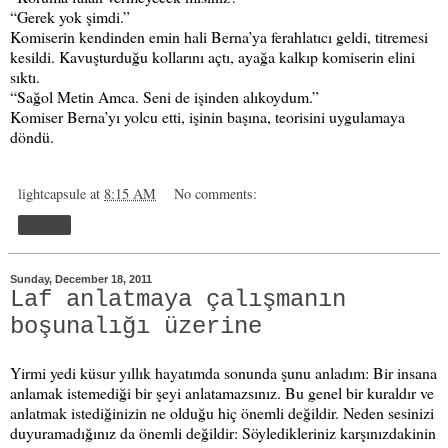
“Gerek yok şimdi.”
Komiserin kendinden emin hali
Berna’ya ferahlatıcı geldi, titremesi
kesildi. Kavuşturduğu kollarını açtı, ayağa kalkıp komiserin elini
sıktı.
“Sağol Metin Amca. Seni de işinden alıkoydum.”
Komiser Berna’yı yolcu etti, işinin başına, teorisini uygulamaya
döndü.
lightcapsule
at
8:15 AM
No comments:
Share
Sunday, December 18, 2011
Laf anlatmaya çalışmanın
boşunalığı üzerine
Yirmi yedi küsur yıllık hayatımda sonunda şunu anladım: Bir insana
anlamak istemediği bir şeyi anlatamazsınız. Bu genel bir kuraldır ve
anlatmak istediğinizin ne olduğu hiç önemli değildir. Neden sesinizi
duyuramadığınız da önemli değildir: Söyledikleriniz karşınızdakinin