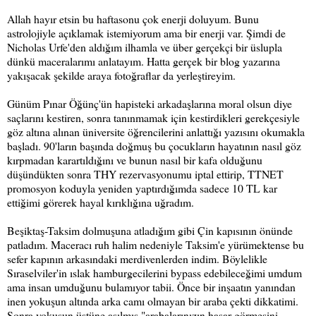
Allah hayır etsin bu haftasonu çok enerji doluyum. Bunu
astrolojiyle açıklamak istemiyorum ama bir enerji var. Şimdi de
Nicholas Urfe'den aldığım ilhamla ve über gerçekçi bir üslupla
dünkü maceralarımı anlatayım. Hatta gerçek bir blog yazarına
yakışacak şekilde araya fotoğraflar da yerleştireyim.
Günüm Pınar Öğünç'ün hapisteki a
rkadaşlarına
moral olsun diye
saçlarını kestiren, sonra tanınmamak için kestirdikleri gerekçesiyle
göz altına alınan üniversite öğrencilerini anlattığı yazısını okumakla
başladı. 90'ların başında doğmuş bu çocukların hayatının nasıl göz
kırpmadan karartıldığını ve bunun nasıl bir kafa olduğunu
düşündükten sonra THY rezervasyonumu iptal ettirip, TTNET
promosyon koduyla yeniden yaptırdığımda sadece 10 TL kar
ettiğimi görerek hayal kırıklığına uğradım.
Beşiktaş-Taksim dolmuşuna atladığım gibi Çin kapısının önünde
patladım. Maceracı ruh halim nedeniyle
Taksim'e yürümektense bu
sefer kapının arkasındaki merdivenlerden indim. Böylel
ikle
Sıraselviler'in ıslak hamburgecilerini bypass edebileceğimi umdum
ama insan umduğunu bulamıyor tabii. Önce bir inşaatın yanından
inen yoku
şun altında arka
camı olmayan bir araba çekti dikkatimi.
Sonra yokuşun üstüne asılmış "arabalarınızın hasar görmesini