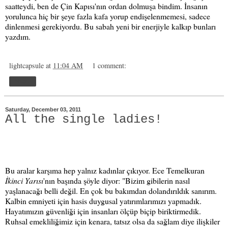
saatteydi, ben de Çin Kapısı'nın ordan dolmuşa bindim. İnsanın
yorulunca hiç bir şeye fazla kafa yorup endişelenmemesi, sadece
dinlenmesi gerekiyordu. Bu sabah yeni bir enerjiyle kalkıp bunları
yazdım.
lightcapsule
at
11:04 AM
1 comment:
Share
Saturday, December 03, 2011
All the single ladies!
Bu aralar karşıma hep yalnız kadınlar çıkıyor. Ece Temelkuran
İkinci Yarısı
'nın başında şöyle diyor: "Bizim gibilerin nasıl
yaşlanacağı belli değil. En çok bu bakımdan dolandırıldık sanırım.
Kalbin emniyeti için hasis duygusal yatırımlarımızı yapmadık.
Hayatımızın güvenliği için insanları ölçüp biçip biriktirmedik.
Ruhsal emekliliğimiz için kenara, tatsız olsa da sağlam diye ilişkiler