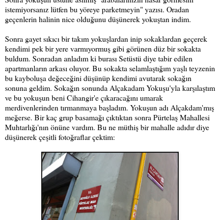
istemiyorsanız lütfen bu yöreye parketmeyin" yazısı. Oradan
geçenlerin halinin nice olduğunu düşünerek yok
uştan indim.
Sonra gayet sıkıcı bir takım yokuşlardan inip sokaklardan geçerek
kendimi pek bir yere varmıyormuş gibi görünen düz bir sokakta
b
uldum. Sonradan anladım ki burası Setüstü diye tabir edilen
apartmanların arkası oluyor. Bu sokakta selamlaştığım yaşlı teyzenin
bu kayboluşa değeceğini düşünüp kendimi avutarak sokağın
sonu
na geldim. Sokağın sonunda Alçakadam Yokuşu'yla karşılaştım
ve bu yokuşun beni Cihangir'e çıkaracağını umarak
merdivenlerinden tırmanmaya başladım. Yokuşun adı Alçakdam'mış
meğerse. Bir kaç grup basamağı çıktıktan sonra Pürtelaş Mahallesi
Mu
htarlığı'nın önüne vardım. Bu ne müt
hiş bir mahalle adıdır diye
düşünerek çeşitli fotoğraflar çektim: