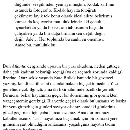
düğünde, sevgilimden yeni ayrılmıştım. Kodak zarfının
üstündeki fotoğraf o. Kodak hayatta fotoğrafı
çekilmeye layık tek konu olarak ideal aileyi belirlemiş,
kumsalda koşuyorlar mutluluk içinde. İki çocuk
oynarlarken ya da bir ressam tablosunun başında
çalışırken ya da biri dağa tırmanırken değil, değil,
değil. Aile… Her toplumda bu sanki en önemlisi.
Amaç bu, mutluluk bu.
Dün
Atlantic
dergisinde
upuzun bir yazı
okudum, neden gittikçe
daha çok kadının bekarlığı seçtiği (ya da seçmek zorunda kaldığı)
üzerine. Otuz sekiz yaşında Kate Bolick isminde bir gazeteci
yazmış, kendi tecrübesini de anlatmaktan hiç çekinmeden. Yazı
genelinde çok ilginçti, ama iki fikir zihnimde özellikle yer etti.
Birincisi, bekar hayatımızı geçici bir dönemmiş gibi görmekten
vazgeçmemiz gerektiği. Bir yerde geçici olarak bulunsanız ve başka
bir yere gitmek için günleri sayıyor olsanız, oradaki günlerinizi
güzel geçirmek için çaba harcamazsınız. Ama durumunuzu
kabullenirseniz, "asıl" hayatınıza başlamak için bir sonraki yere
gitmenin şart olmadığını anlarsanız, yaşadığınız hayatın tadını
çıkarmaya başlarsınız.