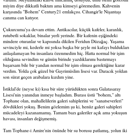
miyim diye dikkatli baktım ama kimseyi göremedim. Kahvenin
karşısında "Bohem" Century21 emlakçısı. Cihangir'le Nişantaşı
canıma can katıyor.
Çukurcuma'ya devam ettim. Antikacılar, küçük kafeler, karanlık,
rutubetli sokaklar, binalar yerli yerinde. Bir kafenin eşiğindeki
mindere oturanlar ve kapısında dikilen Feridun Düzağaç. Yaşama
sevinciyle mi, kederle mi yoksa başka bir şeyle mi kafayı buldukları
anlaşılamayan bu insanlara özenmedim hiç. Hatta normal bir işim
olduğuna sevindim ve günün birinde yazdıklarımı bastırmayı
başarsam bile bir yandan normal bir işim olması gerektiğine karar
verdim. Yolda çok güzel bir Gayrimüslim lisesi var. Daracık yoldan
son sürat geçen arabalara kızdım yine.
İstiklal'de (neyse ki) kısa bir süre yürüdükten sonra Galatasaray
Lisesi'nin yanından inmeye başladım. Burası üstü "bohem," altı
Tophane olan, mahallelilerin galeri sahiplerini ve "sanatseverleri"
dövdükleri yokuş. Benim gözlemim şu ki, henüz galeri sahipleri
mücadeleyi kazanamamış. Tamam bazı galeriler açık ama yokuşun
havası, insanları değişmemiş.
Tam Tophane-i Amire'nin önünde bir su borusu patlamış, yolun iki