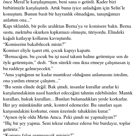
önce Meral’le karşılaşmışım, beni sana o getirdi. Kader bizi
birbirimizle karşılaştırdı. Artık bunu iyice anladığım için Selin’le
konuştum. Bunun basit bir hayranlık olmadığını, tanıştığımızı
anlattım ona...”
Kapı tıklatıldı, bir polis aralıktan Berna’ya ve komisere baktı. Berna
sustu, mektubu okurken kıpkırmızı olmuştu, titriyordu. Elindeki
kağıdı katlayıp kollarını kavuşturdu.
“Komiserim bakabilecek misin?”
Komiser eliyle işaret etti, çocuk kapıyı kapattı.
“Bernacığım, bu çocuk bu işi nasıl takıntı haline getirmişse sen de
öyle getirmişsin,” dedi. “Sen sürekli onu ikna etmeye çalışmasan iş
bu raddeye gelmeyecekti.”
“Ama yaptığının ne kadar mantıksız olduğunu anlamasını istedim,
ona yardım etmeye çalıştım...”
“Bu senin elinde değil. Bak şimdi, insanlar kurallar ararlar ki
karşılarındakinin nasıl hareket edeceğini tahmin edebilsinler. Mantık
kuralları, hukuk kuralları... Bunları bulamadıkları yerde korkarlar.
Her şey mümkündür artık, kontrol edemezler. Bu sınırları aşan
karşısındakini korkutur, onun üzerinde tahakküm kurar.”
“Aynen öyle oldu Metin Amca. Peki şimdi ne yapmalıyım?”
“Hiç bir şey yapma. Seni tekrar rahatsız ederse biz burdayız, toplar
getiririz.”
“Koruma falan vermeyecek misiniz?”