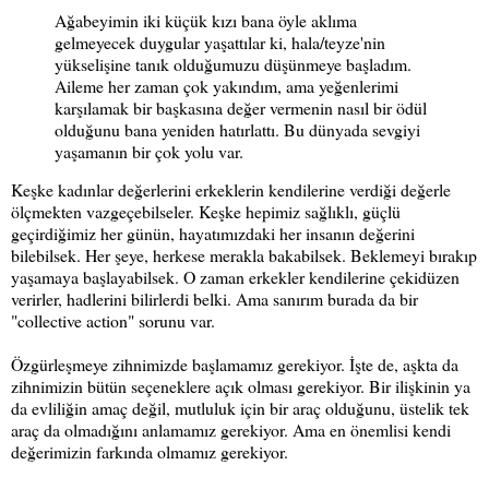
Ağabeyimin iki küçük kızı bana öyle aklıma
gelmeyecek duygular yaşattılar ki, hala/teyze'nin
yükselişine tanık olduğumuzu düşünmeye başladım.
Aileme her zaman çok yakındım, ama yeğenlerimi
karşılamak bir başkasına değer vermenin nasıl bir ödül
olduğunu bana yeniden hatırlattı. Bu dünyada sevgiyi
yaşamanın bir çok yolu var.
Keşke kadınlar değerlerini erkeklerin kendilerine verdiği değerle
ölçmekten vazgeçebilseler. Keşke hepimiz sağlıklı, güçlü
geçirdiğimiz her günün, hayatımızdaki her insanın değerini
bilebilsek. Her şeye, herkese merakla bakabilsek. Beklemeyi bırakıp
yaşamaya başlayabilsek.
O zaman erkekler kendilerine çekidüzen
verirler, hadlerini bilirlerdi belki. Ama sanırım burada da bir
"collective action" sorunu var.
Özgürleşmeye zihnimizde başlamamız gerekiyor. İşte de, aşkta da
zihnimizin bütün seçeneklere açık olması gerekiyor. Bir ilişkinin ya
da evliliğin amaç değil, mutluluk için bir araç olduğunu, üstelik tek
araç da olmadığını anlamamız gerekiyor. Ama en önemlisi kendi
değerimizin farkında olmamız gerekiyor.