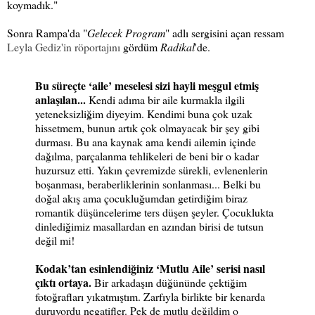
koymadık."
Sonra Rampa'da "
Gelecek Program
" adlı sergisini açan ressam
Leyla Gediz'in röportajını
gördüm
Radikal
'de.
Bu süreçte ‘aile’ meselesi sizi hayli meşgul etmiş
anlaşılan...
Kendi adıma bir aile kurmakla ilgili
yeteneksizliğim diyeyim. Kendimi buna çok uzak
hissetmem, bunun artık çok olmayacak bir şey gibi
durması. Bu ana kaynak ama kendi ailemin içinde
dağılma, parçalanma tehlikeleri de beni bir o kadar
huzursuz etti. Yakın çevremizde sürekli, evlenenlerin
boşanması, beraberliklerinin sonlanması... Belki bu
doğal akış ama çocukluğumdan getirdiğim biraz
romantik düşüncelerime ters düşen şeyler. Çocuklukta
dinlediğimiz masallardan en azından birisi de tutsun
değil mi!
Kodak’tan esinlendiğiniz ‘Mutlu Aile’ serisi nasıl
çıktı ortaya.
Bir arkadaşın düğününde çektiğim
fotoğrafları yıkatmıştım. Zarfıyla birlikte bir kenarda
duruyordu negatifler. Pek de mutlu değildim o