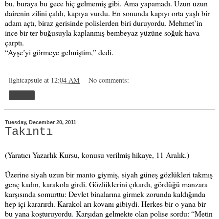
bu, buraya bu gece hiç gelmemiş gibi. Ama yapamadı. Uzun uzun
dairenin zilini çaldı, kapıya vurdu. En sonunda kapıyı orta yaşlı bir
adam açtı, biraz gerisinde polislerden biri duruyordu. Mehmet’in
ince bir ter buğusuyla kaplanmış bembeyaz yüzüne soğuk hava
çarptı.
“Ayşe’yi görmeye gelmiştim,” dedi.
lightcapsule
at
12:04 AM
No comments:
Share
Tuesday, December 20, 2011
Takıntı
(Yaratıcı Yazarlık Kursu, konusu verilmiş hikaye, 11 Aralık.)
Üzerine siyah uzun bir manto giymiş, siyah güneş gözlükleri takmış
genç kadın, karakola girdi. Gözlüklerini çıkardı, gördüğü manzara
karşısında somurttu: Devlet binalarına girmek zorunda kaldığında
hep içi kararırdı. Karakol arı kovanı gibiydi. Herkes bir o yana bir
bu yana koşturuyordu. Karşıdan gelmekte olan polise sordu: “Metin