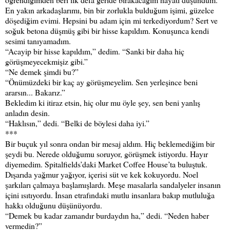
En yakın arkadaşlarımı, bin bir zorlukla bulduğum işimi, güzelce
döşediğim evimi. Hepsini bu adam için mi terkediyordum? Sert ve
soğuk betona düşmüş gibi bir hisse kapıldım. Konuşunca kendi
sesimi tanıyamadım.
“Acayip bir hisse kapıldım,” dedim. “Sanki bir daha hiç
görüşmeyecekmişiz gibi.”
“Ne demek şimdi bu?”
“Önümüzdeki bir kaç ay görüşmeyelim. Sen yerleşince beni
ararsın... Bakarız.”
Bekledim ki itiraz etsin, hiç olur mu öyle şey, sen beni yanlış
anladın desin.
“Haklısın,” dedi. “Belki de böylesi daha iyi.”
***
Bir buçuk yıl sonra ondan bir mesaj aldım. Hiç beklemediğim bir
şeydi bu. Nerede olduğumu soruyor, görüşmek istiyordu. Hayır
diyemedim. Spitalfields’daki Market Coffee House’ta buluştuk.
Dışarıda yağmur yağıyor, içerisi süt ve kek kokuyordu. Noel
şarkıları çalmaya başlamışlardı. Meşe masalarla sandalyeler insanın
içini ısıtıyordu. İnsan etrafındaki mutlu insanlara bakıp mutluluğa
hakkı olduğunu düşünüyordu.
“Demek bu kadar zamandır burdaydın ha,” dedi. “Neden haber
vermedin?”