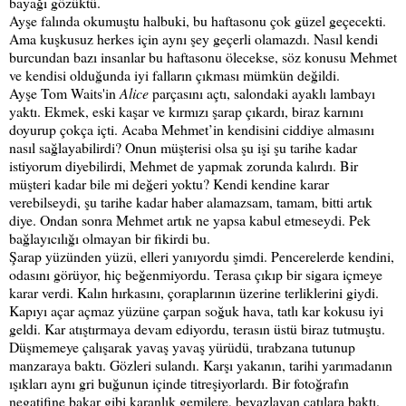
bayağı gözüktü.
Ayşe falında okumuştu halbuki, bu haftasonu çok güzel geçecekti.
Ama kuşkusuz herkes için aynı şey geçerli olamazdı. Nasıl kendi
burcundan bazı insanlar bu haftasonu ölecekse, söz konusu Mehmet
ve kendisi olduğunda iyi falların çıkması mümkün değildi.
Ayşe Tom Waits'in
Alice
parçasını açtı, salondaki ayaklı lambayı
yaktı. Ekmek, eski kaşar ve kırmızı şarap çıkardı, biraz karnını
doyurup çokça içti. Acaba Mehmet’in kendisini ciddiye almasını
nasıl sağlayabilirdi? Onun müşterisi olsa şu işi şu tarihe kadar
istiyorum diyebilirdi, Mehmet de yapmak zorunda kalırdı. Bir
müşteri kadar bile mi değeri yoktu? Kendi kendine karar
verebilseydi, şu tarihe kadar haber alamazsam, tamam, bitti artık
diye. Ondan sonra Mehmet artık ne yapsa kabul etmeseydi. Pek
bağlayıcılığı olmayan bir fikirdi bu.
Şarap yüzünden yüzü, elleri yanıyordu şimdi. Pencerelerde kendini,
odasını görüyor, hiç beğenmiyordu. Terasa çıkıp bir sigara içmeye
karar verdi. Kalın hırkasını, çoraplarının üzerine terliklerini giydi.
Kapıyı açar açmaz yüzüne çarpan soğuk hava, tatlı kar kokusu iyi
geldi. Kar atıştırmaya devam ediyordu, terasın üstü biraz tutmuştu.
Düşmemeye çalışarak yavaş yavaş yürüdü, tırabzana tutunup
manzaraya baktı. Gözleri sulandı. Karşı yakanın, tarihi yarımadanın
ışıkları aynı gri buğunun içinde titreşiyorlardı. Bir fotoğrafın
negatifine bakar gibi karanlık gemilere, beyazlayan çatılara baktı.