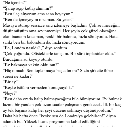
“Ne içersin?”
“Şarap açıp kutlayalım mı?”
“Ben ilaç alıyorum ama sana koyayım.”
“Ben de içmeyeyim o zaman. Su yeter.”
Masaya oturup sessizce onu izlemeye başladım. Çok sevineceğini
düşünmüştüm ama sevinmemişti. Her şeyin çok güzel olacağına
olan inancım kocaman, renkli bir balonsa, hızla sönüyordu. Hatta
sanki ben bir balondum da, hızla sönüyordum.
“Ee, Londra nasıldı? ,” diye sordum.
“Çok yoğundu. Ofistekilerle tanıştım. Bir sürü toplantılar oldu.”
Bardağıma su koyup oturdu.
“Ev bakmaya vaktin oldu mu?”
“Hiç olmadı. Sen toplanmaya başladın mı? Sizin şirkette ihbar
süresi ne kadar?”
“Bir ay.”
“Keşke istifanı vermeden konuşsaydık.”
“Neyi?”
“Ben daha orada kalıp kalmayacağımı bile bilmiyorum. Ev bulmak
lazım, bir yandan çok uzun saatler çalışmam gerekecek. İlk bir kaç
ay tek başıma kalıp her şeyi düzene sokmayı düşünüyordum.”
Daha bir hafta önce “keşke sen de Londra’ya gelebilsen!” diyen
adamdı bu. Yüksek lisans programına kabul edildiğimi
öğrendiğimden beri ilk defa geride bırakacağım hayatı düşündüm.