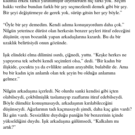
kadınla erkek farklı yaratılmıştır diyenlerden hiç farkı yok. Seçim
hakkı verilse bundan farklı bir şey seçmezlerdi demek gibi bir şey.
Bir şeyi değiştirmeye de gerek yok, sürüp gitsin her şey böyle.”
“Öyle bir şey demedim. Kendi adıma konuşuyordum daha çok.”
Nilgün yeterince dürüst olan herkesin benzer şeyleri itiraf edeceğini
düşünür, oyun bozanlık yapan arkadaşlarına kızardı. Bu da bir
uzaklık belirtisiydi onun gözünde.
Işık elindeki elma dilimini ısırdı, çiğnedi, yuttu. “Keşke herkes ne
yapıyorsa tek sebebi kendi seçimleri olsa,” dedi. “Bir kadın bir
ilişkide, çocukta ya da evlilikte anlam arayabilir, bulabilir de. Ama
bu bir kadın için anlamlı olan tek şeyin bu olduğu anlamına
gelmez.”
Nilgün arkadaşına içerledi. Ne olurdu sanki kendisi gibi içten
olabilseydi, çokbilmişlik taslamayıp zaaflarını itiraf edebilseydi.
Böyle dümdüz konuşmasaydı, arkadaşının kırılabileceğini
düşünseydi. Ağızlarının tadı kaçmasaydı şimdi, daha kaç gün vardı?
İki gün vardı. Sessizlikte duyduğu paniğin bir benzerinin içinde
yükseldiğini duydu. Işık arkadaşına gülümsedi, “Kalkalım mı
artık?”