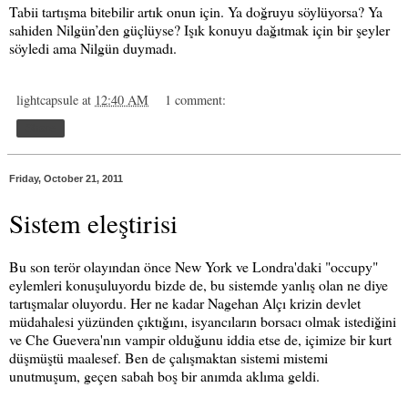
Tabii tartışma bitebilir artık onun için. Ya doğruyu söylüyorsa? Ya
sahiden Nilgün’den güçlüyse? Işık konuyu dağıtmak için bir şeyler
söyledi ama Nilgün duymadı.
lightcapsule
at
12:40 AM
1 comment:
Share
Friday, October 21, 2011
Sistem eleştirisi
Bu son terör olayından önce New York ve Londra'daki "occupy"
eylemleri konuşuluyordu bizde de, bu sistemde yanlış olan ne diye
tartışmalar oluyordu. Her ne kadar Nagehan Alçı krizin devlet
müdahalesi yüzünden çıktığını, isyancıların borsacı olmak istediğini
ve Che Guevera'nın vampir olduğunu iddia etse de, içimize bir kurt
düşmüştü maalesef. Ben de çalışmaktan sistemi mistemi
unutmuşum, geçen sabah boş bir anımda aklıma geldi.