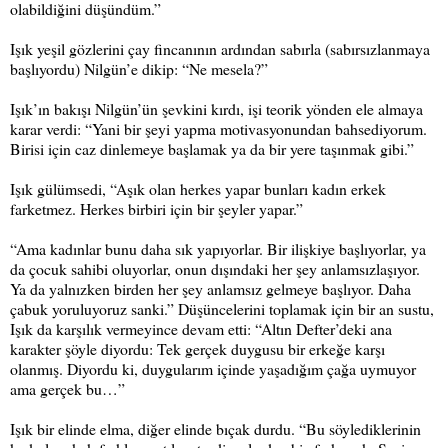
olabildiğini düşündüm.”
Işık yeşil gözlerini çay fincanının ardından sabırla (sabırsızlanmaya
başlıyordu) Nilgün’e dikip: “Ne mesela?”
Işık’ın bakışı Nilgün’ün şevkini kırdı, işi teorik yönden ele almaya
karar verdi: “Yani bir şeyi yapma motivasyonundan bahsediyorum.
Birisi için caz dinlemeye başlamak ya da bir yere taşınmak gibi.”
Işık gülümsedi, “Aşık olan herkes yapar bunları kadın erkek
farketmez. Herkes birbiri için bir şeyler yapar.”
“Ama kadınlar bunu daha sık yapıyorlar. Bir ilişkiye başlıyorlar, ya
da çocuk sahibi oluyorlar, onun dışındaki her şey anlamsızlaşıyor.
Ya da yalnızken birden her şey anlamsız gelmeye başlıyor. Daha
çabuk yoruluyoruz sanki.” Düşüncelerini toplamak için bir an sustu,
Işık da karşılık vermeyince devam etti: “Altın Defter’deki ana
karakter şöyle diyordu: Tek gerçek duygusu bir erkeğe karşı
olanmış. Diyordu ki, duygularım içinde yaşadığım çağa uymuyor
ama gerçek bu…”
Işık bir elinde elma, diğer elinde bıçak durdu. “Bu söylediklerinin