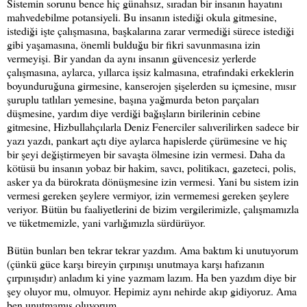
Sistemin sorunu bence hiç günahsız, sıradan bir insanın hayatını
mahvedebilme potansiyeli. Bu insanın istediği okula gitmesine,
istediği işte çalışmasına, başkalarına zarar vermediği sürece istediği
gibi yaşamasına, önemli bulduğu bir fikri savunmasına izin
vermeyişi. Bir yandan da aynı insanın güvencesiz yerlerde
çalışmasına, aylarca, yıllarca işsiz kalmasına, etrafındaki erkeklerin
boyunduruğuna girmesine, kanserojen şişelerden su içmesine, mısır
şuruplu tatlıları yemesine, başına yağmurda beton parçaları
düşmesine, yardım diye verdiği bağışların birilerinin cebine
gitmesine, Hizbullahçılarla Deniz Fenerciler salıverilirken sadece bir
yazı yazdı, pankart açtı diye aylarca hapislerde çürümesine ve hiç
bir şeyi değiştirmeyen bir savaşta ölmesine izin vermesi. Daha da
kötüsü bu insanın yobaz bir hakim, savcı, politikacı, gazeteci, polis,
asker ya da bürokrata dönüşmesine izin vermesi. Yani bu sistem izin
vermesi gereken şeylere vermiyor, izin vermemesi gereken şeylere
veriyor. Bütün bu faaliyetlerini de bizim vergilerimizle, çalışmamızla
ve tüketmemizle, yani varlığımızla sürdürüyor.
Bütün bunları ben tekrar tekrar yazdım. Ama baktım ki unutuyorum
(çünkü güce karşı bireyin çırpınışı unutmaya karşı hafızanın
çırpınışıdır) anladım ki yine yazmam lazım. Ha ben yazdım diye bir
şey oluyor mu, olmuyor. Hepimiz aynı nehirde akıp gidiyoruz. Ama
ben unutmamış oluyorum.