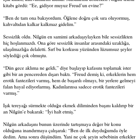
kitabı gördü: “Ee, gidiyor muyuz Freud’un evine?”
“Ben de tam ona bakıyordum. Öğlene doğru çok sıra oluyormuş,
kahvaltıdan kalkar kalkmaz gidelim.”
Sessizlik oldu. Nilgün en samimi arkadaşıylayken bile sessizlikten
hiç hoşlanmazdı. Ona göre sessizlik insanlar arasındaki uzaklığa,
ulaşılmazlığa delaletti. Sırf bu korkusu yüzünden lüzumsuz şeyler
söylediği çok olmuştu.
“Dün gece aklıma ne geldi,” diye başlayıp kafasını toplamak ister
gibi bir an pencereden dışarı baktı. “Freud demiş ki, erkeklerin hem
erotik fantezileri varmış, hem de başarılı olmayı, bir yerlere gelmeyi
falan hayal ediyorlarmış. Kadınlarınsa sadece erotik fantezileri
varmış.”
Işık tereyağı sürmekte olduğu ekmek diliminden başını kaldırıp bir
an Nilgün’e bakarak: “İyi halt etmiş.”
Nilgün arkadaşını bunun üzerinde tartışmaya değer bir konu
olduğuna inandırmaya çalışarak: “Ben de ilk duyduğumda öyle
dedim. Ama sonra düşündüm. Yani ne çok şeyin sebebinin erkekler