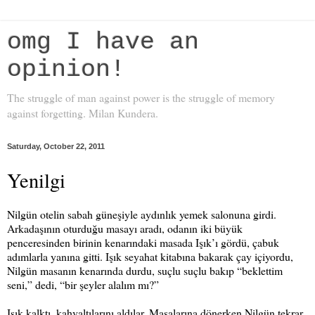
omg I have an
opinion!
The struggle of man against power is the struggle of memory
against forgetting. Milan Kundera.
Saturday, October 22, 2011
Yenilgi
Nilgün otelin sabah güneşiyle aydınlık yemek salonuna girdi.
Arkadaşının oturduğu masayı aradı, odanın iki büyük
penceresinden birinin kenarındaki masada Işık’ı gördü, çabuk
adımlarla yanına gitti. Işık seyahat kitabına bakarak çay içiyordu,
Nilgün masanın kenarında durdu, suçlu suçlu bakıp “beklettim
seni,” dedi, “bir şeyler alalım mı?”
Işık kalktı, kahvaltılarını aldılar. Masalarına dönerken Nilgün tekrar