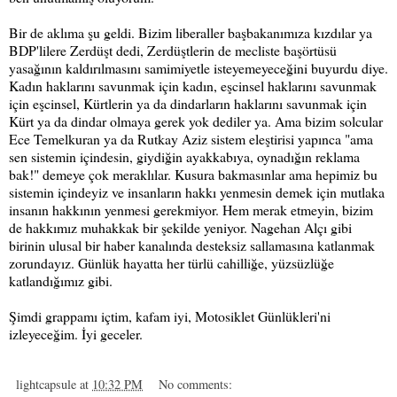
Bir de aklıma şu geldi. Bizim liberaller başbakanımıza kızdılar ya
BDP'lilere Zerdüşt dedi, Zerdüştlerin de mecliste başörtüsü
yasağının kaldırılmasını samimiyetle isteyemeyeceğini buyurdu diye.
Kadın haklarını savunmak için kadın, eşcinsel haklarını savunmak
için eşcinsel, Kürtlerin ya da dindarların haklarını savunmak için
Kürt ya da dindar olmaya gerek yok dediler ya. Ama bizim solcular
Ece Temelkuran ya da Rutkay Aziz sistem eleştirisi yapınca "ama
sen sistemin içindesin, giydiğin ayakkabıya, oynadığın reklama
bak!" demeye çok meraklılar. Kusura bakmasınlar ama hepimiz bu
sistemin içindeyiz ve insanların hakkı yenmesin demek için mutlaka
insanın hakkının yenmesi gerekmiyor. Hem merak etmeyin, bizim
de hakkımız muhakkak bir şekilde yeniyor. Nagehan Alçı gibi
birinin ulusal bir haber kanalında desteksiz sallamasına katlanmak
zorundayız. Günlük hayatta her türlü cahilliğe, yüzsüzlüğe
katlandığımız gibi.
Şimdi grappamı içtim, kafam iyi, Motosiklet Günlükleri'ni
izleyeceğim. İyi geceler.
lightcapsule
at
10:32 PM
No comments: