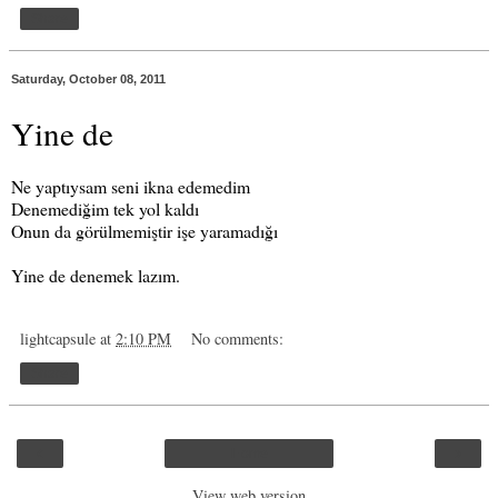
Share
Saturday, October 08, 2011
Yine de
Ne yaptıysam seni ikna edemedim
Denemediğim tek yol kaldı
Onun da görülmemiştir işe yaramadığı
Yine de denemek lazım.
lightcapsule
at
2:10 PM
No comments:
Share
‹
›
Home
View web version