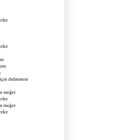
rler
rler
ım
ğım
m
için didinmem
ım meğer
rler
ım meğer
rler