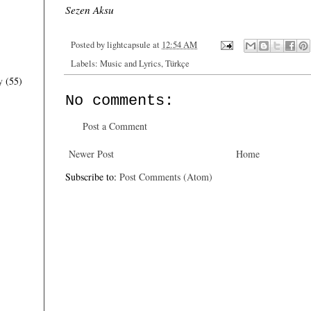
Sezen Aksu
Posted by
lightcapsule
at
12:54 AM
Labels:
Music and Lyrics
,
Türkçe
y
(55)
No comments:
Post a Comment
Newer Post
Home
Subscribe to:
Post Comments (Atom)