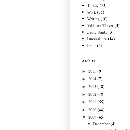
Turkey
(83)
Work
(35)
Writing
(10)
Yıldırım Türker
(4)
Zadie Smith
(3)
İstanbul life
(14)
İzmir
(1)
Archive
2015
(9)
►
2014
(7)
►
2013
(18)
►
2012
(18)
►
2011
(55)
►
2010
(44)
►
2009
(65)
▼
December
(4)
▼