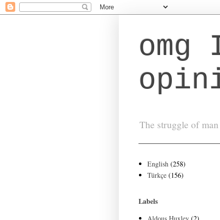
omg 
opin
The struggle of man 
English
(258)
Türkçe
(156)
Labels
Aldous Huxley
(2)