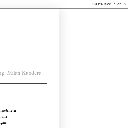
ing. Milan Kundera.
m
annetmem
amam
iğim