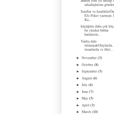
annem yeni yıl mesajı 
arkadaşlarına gönde
Sınıflar ve kimliklerÖ
Efe Peker yazmıştı 
Ka...
küçüğüm daha çok kü
bu yüzden bütün
hatalarım...
Yanlış dala
tutunmakOlaylarda,
insanlarda ve fikir...
November
(3)
►
October
(8)
►
September
(5)
►
August
(6)
►
July
(6)
►
June
(7)
►
May
(5)
►
April
(3)
►
March
(10)
►