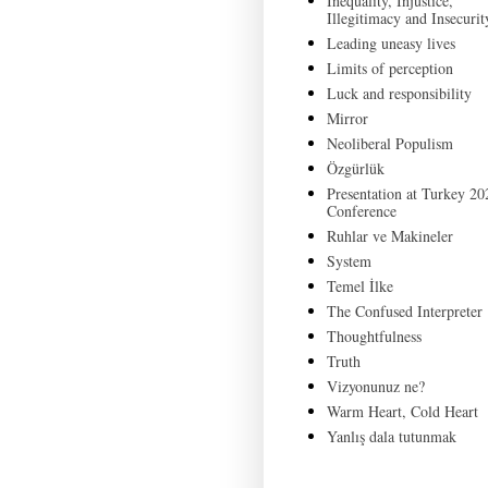
Inequality, Injustice,
Illegitimacy and Insecurit
Leading uneasy lives
Limits of perception
Luck and responsibility
Mirror
Neoliberal Populism
Özgürlük
Presentation at Turkey 20
Conference
Ruhlar ve Makineler
System
Temel İlke
The Confused Interpreter
Thoughtfulness
Truth
Vizyonunuz ne?
Warm Heart, Cold Heart
Yanlış dala tutunmak