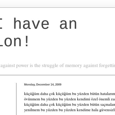
I have an
ion!
against power is the struggle of memory against forgett
Monday, December 14, 2009
küçüğüm daha çok küçüğüm bu yüzden bütün hataları
övünmem bu yüzden bu yüzden kendimi özel önemli z
küçüğüm daha çok küçüğüm bu yüzden bütün saçmal
yenilmem bu yüzden bu yüzden kendime hala güvensizl