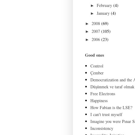
February
(4)
►
January
(4)
►
2008
(69)
►
2007
(105)
►
2006
(23)
►
Good ones
Control
Çember
Democratization and the
Düşünmek ve taraf olmak
Free Electrons
Happiness
How Fabian is the LSE?
I can't trust myself
Imagine you were Pınar S
Inconsistency