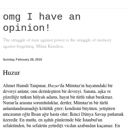
omg I have an
opinion!
The struggle of man against power is the struggle of memory
against forgetting. Milan Kundera.
Sunday, February 28, 2010
Huzur
Ahmet Hamdi Tanpınar,
Huzur'
da Mümtaz'ın hayatındaki bir
devreyi anlatır, onu derinleştiren bir devreyi. Sanata, aşka ve
güzelliğe tutkun hülyalı adamı, hayat bir türlü rahat bırakmaz.
Nuran'la arasına sorumluluklar, dertler, Mümtaz'ın bir türlü
anlamlandıramadığı kötülük girer; kendisini büyüten, yetiştiren
amcasının oğlu İhsan ağır hasta olur; İkinci Dünya Savaşı patlamak
üzeredir. En mutlu, en ışıltılı günlerinde bile İstanbul'un
sefaletinden, bu sefaletin getirdiği vicdan azabından kaçamaz. En