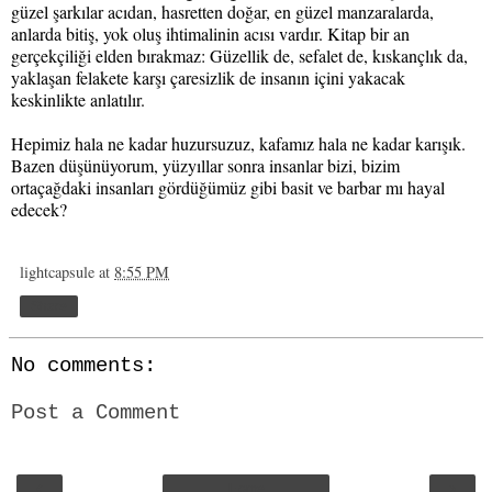
güzel şarkılar acıdan, hasretten doğar, en güzel manzaralarda,
anlarda bitiş, yok oluş ihtimalinin acısı vardır. Kitap bir an
gerçekçiliği elden bırakmaz: Güzellik de, sefalet de, kıskançlık da,
yaklaşan felakete karşı çaresizlik de insanın içini yakacak
keskinlikte anlatılır.
Hepimiz hala ne kadar huzursuzuz, kafamız hala ne kadar karışık.
Bazen düşünüyorum, yüzyıllar sonra insanlar bizi, bizim
ortaçağdaki insanları gördüğümüz gibi basit ve barbar mı hayal
edecek?
lightcapsule
at
8:55 PM
Share
No comments:
Post a Comment
‹
›
Home