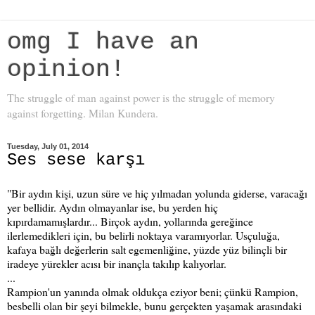
omg I have an
opinion!
The struggle of man against power is the struggle of memory
against forgetting. Milan Kundera.
Tuesday, July 01, 2014
Ses sese karşı
"Bir aydın kişi, uzun süre ve hiç yılmadan yolunda giderse, varacağı
yer bellidir. Aydın olmayanlar ise, bu yerden hiç
kıpırdamamışlardır... Birçok aydın, yollarında gereğince
ilerlemedikleri için, bu belirli noktaya varamıyorlar. Usçuluğa,
kafaya bağlı değerlerin salt egemenliğine, yüzde yüz bilinçli bir
iradeye yürekler acısı bir inançla takılıp kalıyorlar.
...
Rampion'un yanında olmak oldukça eziyor beni; çünkü Rampion,
besbelli olan bir şeyi bilmekle, bunu gerçekten yaşamak arasındaki