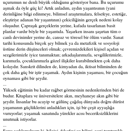
uçurumun ne denli büyük olduğunu gösteriyor bana. Bu uçurumu
aşmak da öyle güç ki! Artık anladım, aydın yaşantısının (yani
derinliğine bilgi edinmeye, bilimsel araştırmalara, felsefeye, estetiğe,
eleştiriye adanan bir yaşantının) çekiciliğinin gerçek nedeni kolay
oluşudur. Çapraşık gerçeklerin yerine, kafada tasarlanan basit
planlar vardır böyle bir yaşantıda. Yaşarken insanı şaşırtan tüm o
canlı devinimler yerine de, cansız ve töresel bir ölüm vardır. Sanat
tarihi konusunda birçok şey bilmek ya da metafizik ve sosyoloji
üstüne derin düşünceleri olmak; çevremizdekileri kişisel açıdan ve
sezgilerimizle iyice tanımaktan; arkadaşlarımızla, sevgililerimizle,
karımızla, çocuklarımızla güzel ilişkiler kurabilmekten çok daha
kolaydır. Sanskrit dilinden de, kimyadan da, iktisat biliminden de
çok daha güç bir iştir yaşamak. Aydın kişinin yaşaması, bir çocuğun
oynaması gibi bir şeydir.
...
Yüksek eğitimin bu kadar rağbet görmesinin nedenlerinden biri de
budur. Kitaplara ve üniversitelere akın, meyhaneye akın gibi bir
şeydir. İnsanlar bu acayip ve gülünç çağdaş dünyada doğru dürüst
yaşamanın güçlüklerini anladıkları için, işi bir çeşit ayyaşlığa
vuruyorlar; yaşamak sanatında yürekler acısı beceriksizliklerini
unutmak istiyorlar.
...
Şunu açıklamalıyım ki, bilgiyi, felsefeyi ve bilimi, yani tumturaklı