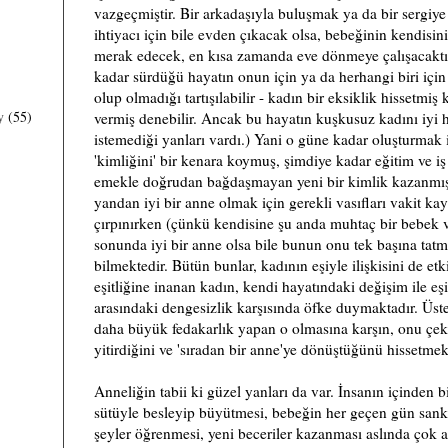
vazgeçmiştir. Bir arkadaşıyla buluşmak ya da bir sergiye 
ihtiyacı için bile evden çıkacak olsa, bebeğinin kendisi
merak edecek, en kısa zamanda eve dönmeye çalışacaktır
kadar sürdüğü hayatın onun için ya da herhangi biri için
olup olmadığı tartışılabilir - kadın bir eksiklik hissetmiş
y
(55)
vermiş denebilir. Ancak bu hayatın kuşkusuz kadını iyi 
istemediği yanları vardı.) Yani o güne kadar oluşturmak 
'kimliğini' bir kenara koymuş, şimdiye kadar eğitim ve i
emekle doğrudan bağdaşmayan yeni bir kimlik kazanmıştı
yandan iyi bir anne olmak için gerekli vasıfları vakit 
çırpınırken (çünkü kendisine şu anda muhtaç bir bebek v
sonunda iyi bir anne olsa bile bunun onu tek başına tat
bilmektedir. Bütün bunlar, kadının eşiyle ilişkisini de et
eşitliğine inanan kadın, kendi hayatındaki değişim ile e
arasındaki dengesizlik karşısında öfke duymaktadır. Üstel
daha büyük fedakarlık yapan o olmasına karşın, onu çekic
yitirdiğini ve 'sıradan bir anne'ye dönüştüğünü hissetmek
Anneliğin tabii ki güzel yanları da var. İnsanın içinden b
sütüyle besleyip büyütmesi, bebeğin her geçen gün sank
şeyler öğrenmesi, yeni beceriler kazanması aslında çok a