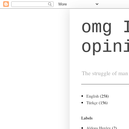
omg 
opin
The struggle of man 
English
(258)
Türkçe
(156)
Labels
Aldous Huxley
(2)