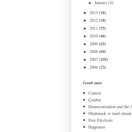
January
(1)
►
2013
(18)
►
2012
(18)
►
2011
(55)
►
2010
(44)
►
2009
(65)
►
2008
(69)
►
2007
(105)
►
2006
(23)
►
Good ones
Control
Çember
Democratization and the
Düşünmek ve taraf olmak
Free Electrons
Happiness