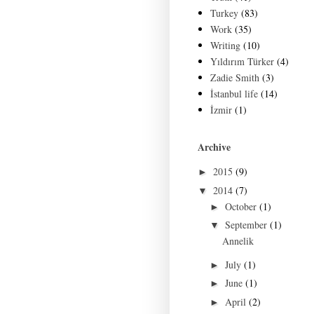
Turkey
(83)
Work
(35)
Writing
(10)
Yıldırım Türker
(4)
Zadie Smith
(3)
İstanbul life
(14)
İzmir
(1)
Archive
2015
(9)
►
2014
(7)
▼
October
(1)
►
September
(1)
▼
Annelik
July
(1)
►
June
(1)
►
April
(2)
►