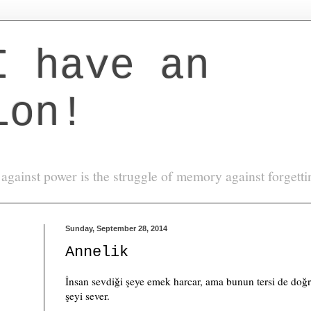
I have an
ion!
against power is the struggle of memory against forgett
Sunday, September 28, 2014
Annelik
İnsan sevdiği şeye emek harcar, ama bunun tersi de doğ
şeyi sever.