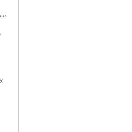
elek
y
20