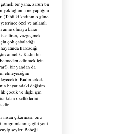
gitmek bir yana, zaruri bir
nin yokluğunda ne yaptığını
. (Tabii ki kadının o güne
 yeterince özel ve anlamlı
 ki anne olmaya karar
hissettiren, vazgeçmek
için çok çabaladığı
ş hayatında harcadığı
r: annelik. Kadın bir
kaybetmeden edinmek için
ar!), bir yandan da
min etmeyeceğini
kileyecekir: Kadın-erkek
şinin hayatındaki değişim
ik çocuk ve ilişki için
i kılan özelliklerini
tedir.
ir insan çıkarması, onu
i programlanmış gibi yeni
cayip şeyler. Bebeği