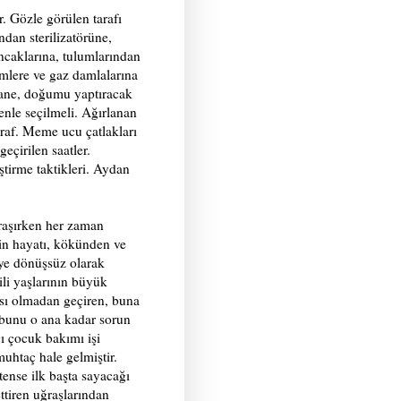
. Gözle görülen tarafı
dan sterilizatörüne,
caklarına, tulumlarından
emlere ve gaz damlalarına
tane, doğumu yaptıracak
enle seçilmeli. Ağırlanan
ğraf. Meme ucu çatlakları
eçirilen saatler.
tirme taktikleri. Aydan
ğraşırken her zaman
in hayatı, kökünden ve
iye dönüşsüz olarak
ili yaşlarının büyük
sı olmadan geçiren, buna
 bunu o ana kadar sorun
ğı çocuk bakımı işi
uhtaç hale gelmiştir.
tense ilk başta sayacağı
ettiren uğraşlarından