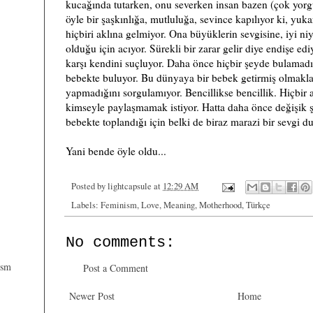
kucağında tutarken, onu severken insan bazen (çok yor
öyle bir şaşkınlığa, mutluluğa, sevince kapılıyor ki, yuk
hiçbiri aklına gelmiyor. Ona büyüklerin sevgisine, iyi n
olduğu için acıyor. Sürekli bir zarar gelir diye endişe edi
karşı kendini suçluyor. Daha önce hiçbir şeyde bulama
bebekte buluyor. Bu dünyaya bir bebek getirmiş olmakla 
yapmadığını sorgulamıyor. Bencillikse bencillik. Hiçbir
kimseyle paylaşmamak istiyor. Hatta daha önce değişik ş
bebekte toplandığı için belki de biraz marazi bir sevgi d
Yani bende öyle oldu...
Posted by
lightcapsule
at
12:29 AM
Labels:
Feminism
,
Love
,
Meaning
,
Motherhood
,
Türkçe
No comments:
ism
Post a Comment
Newer Post
Home