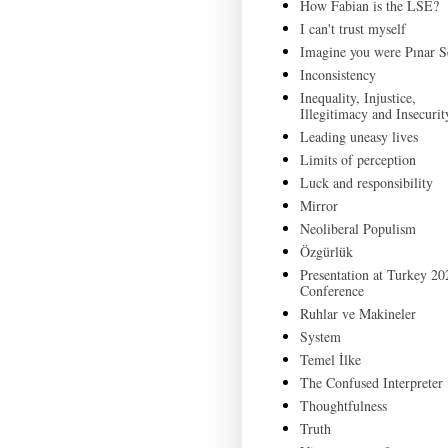
How Fabian is the LSE?
I can't trust myself
Imagine you were Pınar S
Inconsistency
Inequality, Injustice,
Illegitimacy and Insecurit
Leading uneasy lives
Limits of perception
Luck and responsibility
Mirror
Neoliberal Populism
Özgürlük
Presentation at Turkey 20
Conference
Ruhlar ve Makineler
System
Temel İlke
The Confused Interpreter
Thoughtfulness
Truth