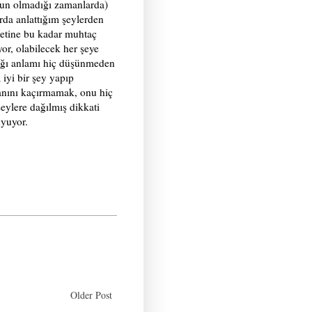
gun olmadığı zamanlarda)
arda anlattığım şeylerden
iyetine bu kadar muhtaç
yor, olabilecek her şeye
dığı anlamı hiç düşünmeden
iyi bir şey yapıp
 anını kaçırmamak, onu hiç
eylere dağılmış dikkati
uyuyor.
Older Post