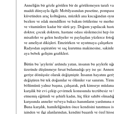
Anneliğin bir gözle görülen bir de görülemeyen tarafı var
maddi dünyayla ilgili: Mobilyasından pusetine, pompasın
küvetinden araç koltuğuna, müzikli ana kucağından oyun
bezlere ve ıslak mendillere ve bakım örtülerine ve merh
ve vitaminlere kadar bir sürü şey. Doğum yapılacak has
doktor, çocuk doktoru, hastane odası süslemecisi hep öz
misafirler ve gelen hediyeler ve paylaşılan yüzlerce foto
ve ameliyat dikişleri. Emzirirken ve uyutmaya çalışırken g
)
Radyodan aspiratöre ve saç kurutma makinesine, sakinleş
aya bebek gelişim grafikleri.
Bütün bu 'şeylerin' ardında yatan, insanın bu şeylerle u
üzerinde düşünmeye fırsat bulamadığı şey ise şu: Annen
geriye dönüşsüz olarak değişmiştir. İnsanın hayatını ger
değiştiren bir tek doğumlar ve ölümler var sanırım. Yirm
bölümünü yalnız başına, çalışarak, pek kimseye müdana
karşılık bir evi çekip çevirmek konusunda tecrübesiz ve
etmemiş eğitimli ve şehirli kadın, hiç fikir sahibi olmadı
karşısında anneler ve/veya bakıcı hanımların yardımına m
Buna karşılık, hamileliğinden önce kendisini tanıtması is
işinden ve ilgi alanlarından, kendini başarılı ve özel hiss