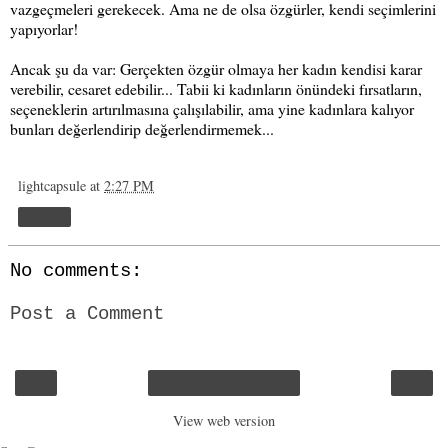
vazgeçmeleri gerekecek. Ama ne de olsa özgürler, kendi seçimlerini
yapıyorlar!
Ancak şu da var: Gerçekten özgür olmaya her kadın kendisi karar
verebilir, cesaret edebilir... Tabii ki kadınların önündeki fırsatların,
seçeneklerin artırılmasına çalışılabilir, ama yine kadınlara kalıyor
bunları değerlendirip değerlendirmemek...
lightcapsule
at
2:27 PM
Share
No comments:
Post a Comment
‹
›
Home
View web version