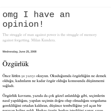
omg I have an
opinion!
The struggle of man against power is the struggle of memory
against forgetting. Milan Kundera.
Wednesday, June 25, 2008
Özgürlük
Önce lütfen
şu yazıyı
okuyun. Okuduğumda özgürlüğün ne demek
olduğu, kadınların ne kadar özgür olduğu konusunda düşünmemi
sağladı.
Özgürlük kavramı, yazıda da çok güzel anlatıldığı gibi, seçimlerin
nasıl yapıldığını, yapılan seçimin doğru olup olmadığını sorgulama
gerekliliğini ortadan kaldıran, düşünce tembelliğine yol açan bir
paravan haline geldi. Herkes özgür, herkes istediğini yapar, saygı