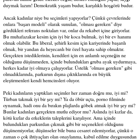
duymak lazım! Demokratik yaşam budur, karşılıklı hoşgörü budur.
Ancak kadınlar niye bu seçimleri yapıyorlar? Çünkü çevrelerinde
onlara "başarı modeli" olarak sunulan, "olması gereken" diye
gördükleri referans noktaları var, onlar da rekabet içine giriyorlar.
Bu muhafazakar kesim için iyi bir koca bulmak, iyi bir ev hanımı
olmak olabilir. Bu liberal, şehirli kesim için kariyerinde başarılı
olmak, bir yandan da heyecanlı bir özel hayata sahip olmaktır.
Gerçekten istediklerinin, kendileri için en anlamlı seçeneğin ne
olduğunu düşünmeden, içinde bulundukları gruba ayak uydurmaya,
herkes kadar iyi olmaya çalışıyorlar. Üstelik "olması gereken" gibi
olmadıklarında, parkurun dışına çıktıklarında en büyük
eleştirmenleri kendi hemcinsleri oluyor.
Peki kadınların yaptıkları seçimler her zaman doğru mu, iyi mi?
Türban takmak iyi bir şey mi? Ya da öbür uçta, porno filminde
oynamak, hadi onu da bırakın plajlarda göbek atmak iyi bir şey mi?
Bunlar kadınları gerçekten mutlu ediyor mu? Aslında iyi kızlar da,
kötü kızlar da erkeklerin taleplerini karşılıyor. Ama içinde
bulundukları parkurdan çıkmak gibi bir seçenekleri olduğunu
düşünemiyorlar, düşünseler bile buna cesaret edemiyorlar, çünkü o
zaman o çok ihtiyaçları olan onaylanma, kabul edilme duygusundan