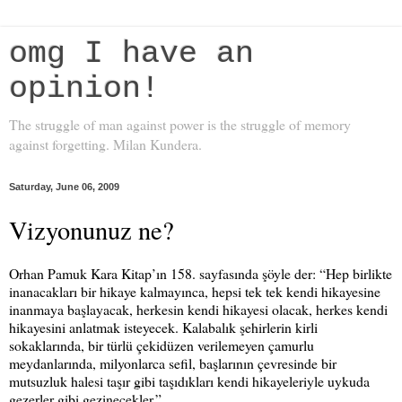
omg I have an
opinion!
The struggle of man against power is the struggle of memory
against forgetting. Milan Kundera.
Saturday, June 06, 2009
Vizyonunuz ne?
Orhan Pamuk Kara Kitap’ın 158. sayfasında şöyle der: “Hep birlikte
inanacakları bir hikaye kalmayınca, hepsi tek tek kendi hikayesine
inanmaya başlayacak, herkesin kendi hikayesi olacak, herkes kendi
hikayesini anlatmak isteyecek. Kalabalık şehirlerin kirli
sokaklarında, bir türlü çekidüzen verilemeyen çamurlu
meydanlarında, milyonlarca sefil, başlarının çevresinde bir
mutsuzluk halesi taşır gibi taşıdıkları kendi hikayeleriyle uykuda
gezerler gibi gezinecekler.”