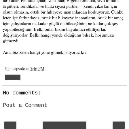
tarikatlar, Fethullahçılar, Masonlar, Ergenekoncular, sivil toplum
örgütleri, sendikalar ve hatta siyasi partiler – kendi çıkarları için
olsun olmasın, ortak bir hikayeye inananlardan korkuyoruz. Çünkü
içten içe farkındayız, ortak bir hikayeye inananların, ortak bir amaç
için çalışanların ne kadar güçlü olabileceğinin, ne kadar çok şey
yapabileceğinin. Belki onlar bizim hayatımızı etkiliyorlar,
değiştiriyorlar. Belki hangi yönde olduğunu bilsek, hoşumuza
gitmezdi.
Ama biz zaten hangi yöne gitmek istiyoruz ki?
lightcapsule
at
5:46 PM
Share
No comments:
Post a Comment
‹
›
Home