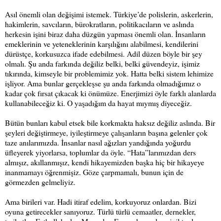
Asıl önemli olan değişimi istemek. Türkiye’de polislerin, askerlerin,
hakimlerin, savcıların, bürokratların, politikacıların ve aslında
herkesin işini biraz daha düzgün yapması önemli olan. İnsanların
emeklerinin ve yeteneklerinin karşılığını alabilmesi, kendilerini
dürüstçe, korkusuzca ifade edebilmesi. Adil düzen böyle bir şey
olmalı. Şu anda farkında değiliz belki, belki güvendeyiz, işimiz
tıkırında, kimseyle bir problemimiz yok. Hatta belki sistem lehimize
işliyor. Ama bunlar gerçekleşse şu anda farkında olmadığımız o
kadar çok fırsat çıkacak ki önümüze. Enerjimizi öyle farklı alanlarda
kullanabileceğiz ki. O yaşadığım da hayat mıymış diyeceğiz.
Bütün bunları kabul etsek bile korkmakta haksız değiliz aslında. Bir
şeyleri değiştirmeye, iyileştirmeye çalışanların başına gelenler çok
taze anılarımızda. İnsanlar nasıl ağızları yandığında yoğurdu
üfleyerek yiyorlarsa, toplumlar da öyle. “Hata”larımızdan ders
almışız, akıllanmışız, kendi hikayemizden başka hiç bir hikayeye
inanmamayı öğrenmişiz. Göze çarpmamalı, bunun için de
görmezden gelmeliyiz.
Ama birileri var. Hadi itiraf edelim, korkuyoruz onlardan. Bizi
oyuna getirecekler sanıyoruz. Türlü türlü cemaatler, dernekler,