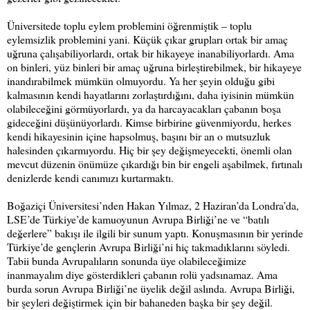
Üniversitede toplu eylem problemini öğrenmiştik – toplu
eylemsizlik problemini yani. Küçük çıkar grupları ortak bir amaç
uğruna çalışabiliyorlardı, ortak bir hikayeye inanabiliyorlardı. Ama
on binleri, yüz binleri bir amaç uğruna birleştirebilmek, bir hikayeye
inandırabilmek mümkün olmuyordu. Ya her şeyin olduğu gibi
kalmasının kendi hayatlarını zorlaştırdığını, daha iyisinin mümkün
olabileceğini görmüyorlardı, ya da harcayacakları çabanın boşa
gideceğini düşünüyorlardı. Kimse birbirine güvenmiyordu, herkes
kendi hikayesinin içine hapsolmuş, başını bir an o mutsuzluk
halesinden çıkarmıyordu. Hiç bir şey değişmeyecekti, önemli olan
mevcut düzenin önümüze çıkardığı bin bir engeli aşabilmek, fırtınalı
denizlerde kendi canımızı kurtarmaktı.
Boğaziçi Üniversitesi’nden Hakan Yılmaz, 2 Haziran’da Londra’da,
LSE’de Türkiye’de kamuoyunun Avrupa Birliği’ne ve “batılı
değerlere” bakışı ile ilgili bir sunum yaptı. Konuşmasının bir yerinde
Türkiye’de gençlerin Avrupa Birliği’ni hiç takmadıklarını söyledi.
Tabii bunda Avrupalıların sonunda üye olabileceğimize
inanmayalım diye gösterdikleri çabanın rolü yadsınamaz. Ama
burda sorun Avrupa Birliği’ne üyelik değil aslında. Avrupa Birliği,
bir şeyleri değiştirmek için bir bahaneden başka bir şey değil.