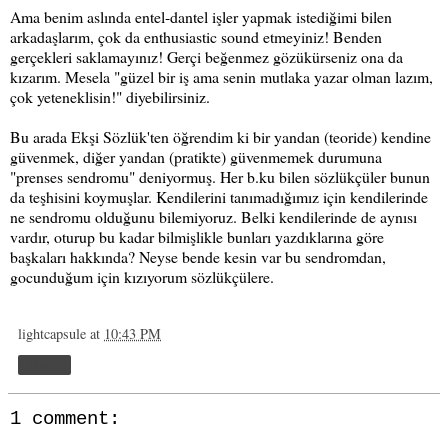
Ama benim aslında entel-dantel işler yapmak istediğimi bilen
arkadaşlarım, çok da enthusiastic sound etmeyiniz! Benden
gerçekleri saklamayınız! Gerçi beğenmez gözükürseniz ona da
kızarım. Mesela "güzel bir iş ama senin mutlaka yazar olman lazım,
çok yeteneklisin!" diyebilirsiniz.
Bu arada Ekşi Sözlük'ten öğrendim ki bir yandan (teoride) kendine
güvenmek, diğer yandan (pratikte) güvenmemek durumuna
"prenses sendromu" deniyormuş. Her b.ku bilen sözlükçüler bunun
da teşhisini koymuşlar. Kendilerini tanımadığımız için kendilerinde
ne sendromu olduğunu bilemiyoruz. Belki kendilerinde de aynısı
vardır, oturup bu kadar bilmişlikle bunları yazdıklarına göre
başkaları hakkında? Neyse bende kesin var bu sendromdan,
gocunduğum için kızıyorum sözlükçülere.
lightcapsule
at
10:43 PM
Share
1 comment: