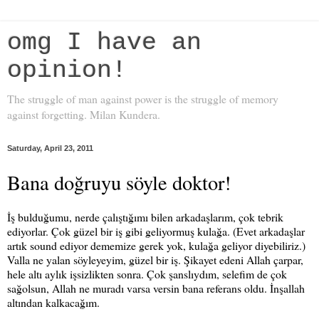
omg I have an
opinion!
The struggle of man against power is the struggle of memory
against forgetting. Milan Kundera.
Saturday, April 23, 2011
Bana doğruyu söyle doktor!
İş bulduğumu, nerde çalıştığımı bilen arkadaşlarım, çok tebrik
ediyorlar. Çok güzel bir iş gibi geliyormuş kulağa. (Evet arkadaşlar
artık sound ediyor dememize gerek yok, kulağa geliyor diyebiliriz.)
Valla ne yalan söyleyeyim, güzel bir iş. Şikayet edeni Allah çarpar,
hele altı aylık işsizlikten sonra. Çok şanslıydım, selefim de çok
sağolsun, Allah ne muradı varsa versin bana referans oldu. İnşallah
altından kalkacağım.